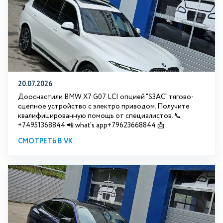
20.07.2026
Дооснастили BMW Х7 G07 LCI опцией "S3АС" тягово-
сцепное устройство с электро приводом. Получите
квалифицированную помощь от специалистов. 📞
+74951368844 📲 what's app+79623668844 📩...
СМОТРЕТЬ В VK