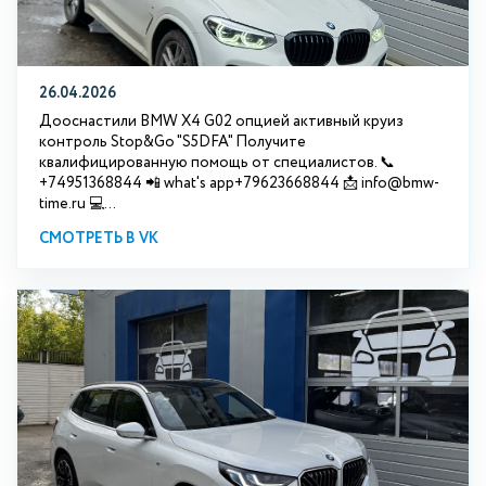
26.04.2026
Дооснастили BMW X4 G02 опцией активный круиз
контроль Stop&Go "S5DFA" Получите
квалифицированную помощь от специалистов. 📞
+74951368844 📲 what's app+79623668844 📩 info@bmw-
time.ru 💻...
СМОТРЕТЬ В VK