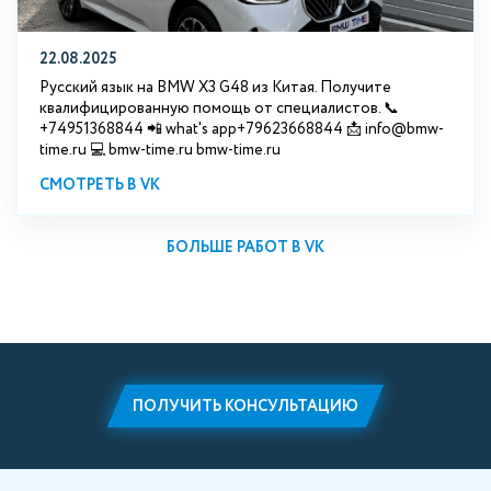
22.08.2025
Русский язык на BMW X3 G48 из Китая. Получите
квалифицированную помощь от специалистов. 📞
+74951368844 📲 what's app+79623668844 📩 info@bmw-
time.ru 💻 bmw-time.ru bmw-time.ru
СМОТРЕТЬ В VK
БОЛЬШЕ РАБОТ В VK
ПОЛУЧИТЬ КОНСУЛЬТАЦИЮ