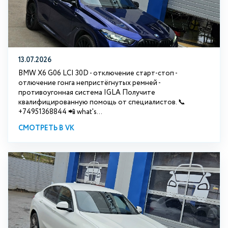
13.07.2026
BMW X6 G06 LCI 30D - отключение старт-стоп -
отлючение гонга непристёгнутых ремней -
противоугонная система IGLA Получите
квалифицированную помощь от специалистов. 📞
+74951368844 📲 what's...
СМОТРЕТЬ В VK