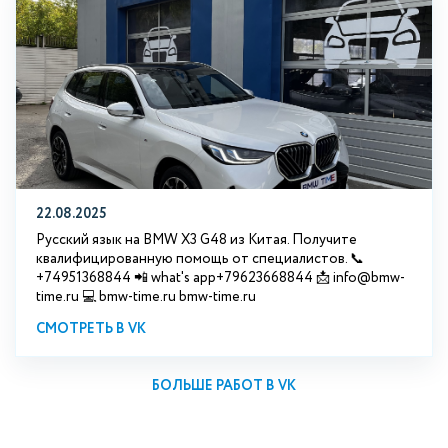
22.08.2025
Русский язык на BMW X3 G48 из Китая. Получите
квалифицированную помощь от специалистов. 📞
+74951368844 📲 what's app+79623668844 📩 info@bmw-
time.ru 💻 bmw-time.ru bmw-time.ru
СМОТРЕТЬ В VK
БОЛЬШЕ РАБОТ В VK