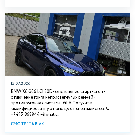
13.07.2026
BMW X6 G06 LCI 30D - отключение старт-стоп -
отлючение гонга непристёгнутых ремней -
противоугонная система IGLA Получите
квалифицированную помощь от специалистов. 📞
+74951368844 📲 what's...
СМОТРЕТЬ В VK