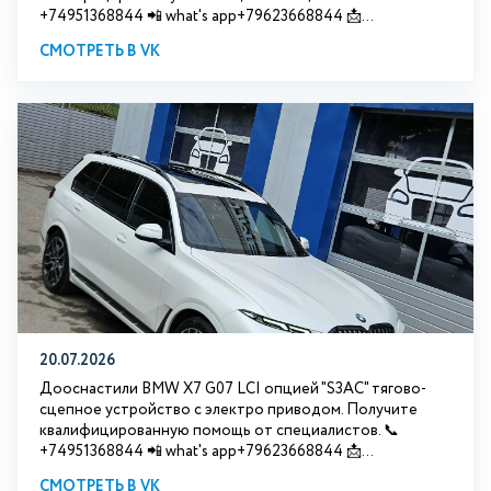
+74951368844 📲 what's app+79623668844 📩...
СМОТРЕТЬ В VK
20.07.2026
Дооснастили BMW Х7 G07 LCI опцией "S3АС" тягово-
сцепное устройство с электро приводом. Получите
квалифицированную помощь от специалистов. 📞
+74951368844 📲 what's app+79623668844 📩...
СМОТРЕТЬ В VK