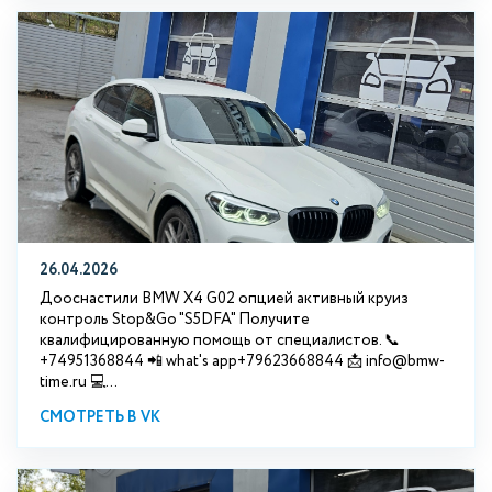
26.04.2026
Дооснастили BMW X4 G02 опцией активный круиз
контроль Stop&Go "S5DFA" Получите
квалифицированную помощь от специалистов. 📞
+74951368844 📲 what's app+79623668844 📩 info@bmw-
time.ru 💻...
СМОТРЕТЬ В VK