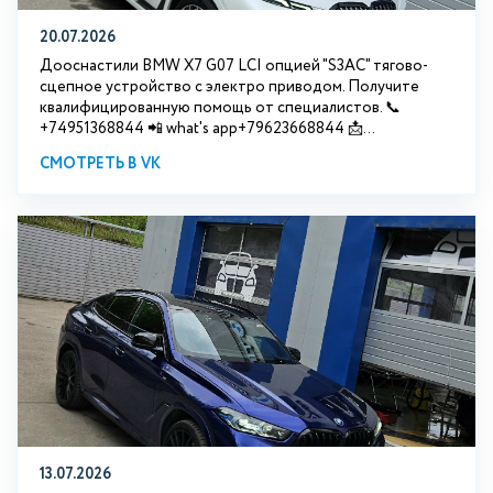
20.07.2026
Дооснастили BMW Х7 G07 LCI опцией "S3АС" тягово-
сцепное устройство с электро приводом. Получите
квалифицированную помощь от специалистов. 📞
+74951368844 📲 what's app+79623668844 📩...
СМОТРЕТЬ В VK
13.07.2026