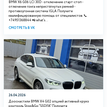
BMW X6 G06 LCI 30D - отключение старт-стоп -
отлючение гонга непристёгнутых ремней -
противоугонная система IGLA Получите
квалифицированную помощь от специалистов. 📞
+74951368844 📲 what's...
СМОТРЕТЬ В VK
26.04.2026
Дооснастили BMW X4 G02 опцией активный круиз
контроль Stop&Go "S5DFA" Получите