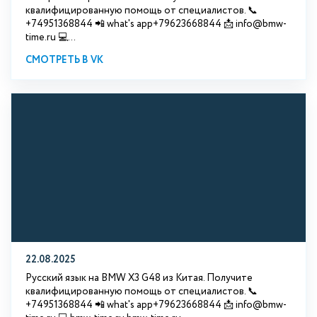
квалифицированную помощь от специалистов. 📞
+74951368844 📲 what's app+79623668844 📩 info@bmw-
time.ru 💻...
СМОТРЕТЬ В VK
22.08.2025
Русский язык на BMW X3 G48 из Китая. Получите
квалифицированную помощь от специалистов. 📞
+74951368844 📲 what's app+79623668844 📩 info@bmw-