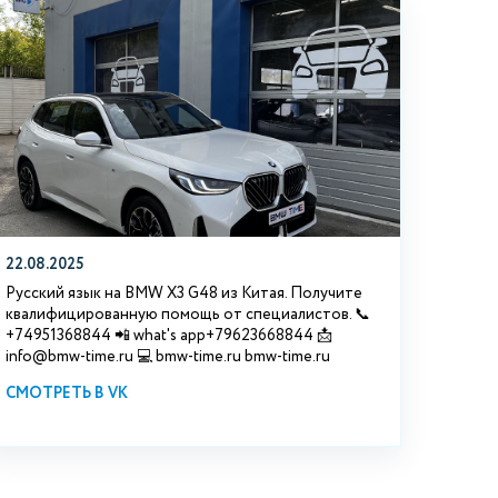
22.08.2025
Русский язык на BMW X3 G48 из Китая. Получите
квалифицированную помощь от специалистов. 📞
+74951368844 📲 what's app+79623668844 📩
info@bmw-time.ru 💻 bmw-time.ru bmw-time.ru
СМОТРЕТЬ В VK