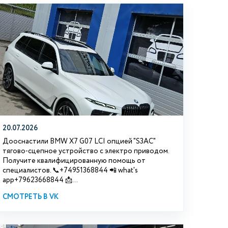
20.07.2026
Дооснастили BMW Х7 G07 LCI опцией "S3АС"
тягово-сцепное устройство с электро приводом.
Получите квалифицированную помощь от
специалистов. 📞+74951368844 📲 what's
app+79623668844 📩...
СМОТРЕТЬ В VK