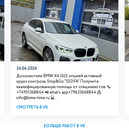
26.04.2026
Дооснастили BMW X4 G02 опцией активный
круиз контроль Stop&Go "S5DFA" Получите
квалифицированную помощь от специалистов. 📞
+74951368844 📲 what's app+79623668844 📩
info@bmw-time.ru 💻...
СМОТРЕТЬ В VK
БОЛЬШЕ РАБОТ В VK