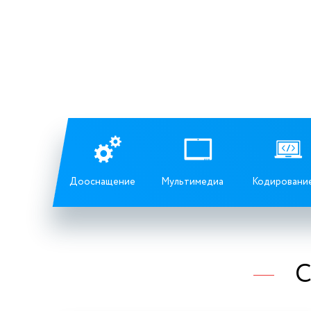
Дооснащение
Мультимедиа
Кодировани
С