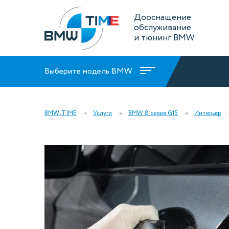
Дооснащение
обслуживание
и тюнинг BMW
Выберите модель BMW
BMW-TIME
Услуги
BMW 8 серия G15
Интерьер