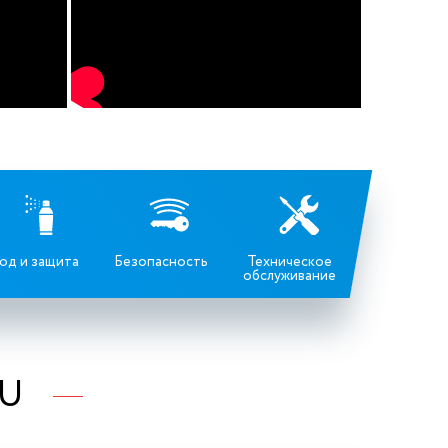
од и защита
Безопасность
Техническое
обслуживание
RU