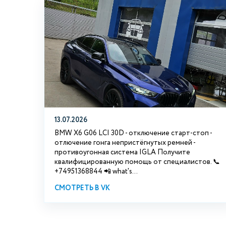
13.07.2026
BMW X6 G06 LCI 30D - отключение старт-стоп -
отлючение гонга непристёгнутых ремней -
противоугонная система IGLA Получите
квалифицированную помощь от специалистов. 📞
+74951368844 📲 what's...
СМОТРЕТЬ В VK