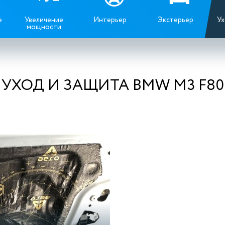
е
Увеличение
Интерьер
Экстерьер
Ух
мощности
УХОД И ЗАЩИТА BMW M3 F80