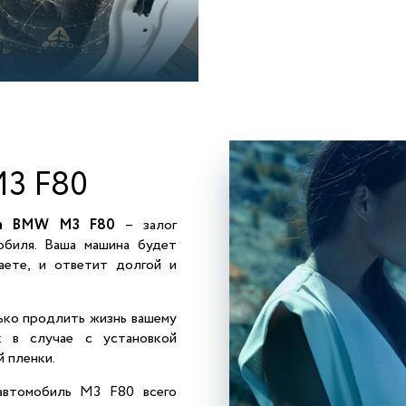
M3 F80
та BMW M3 F80
– залог
обиля. Ваша машина будет
аете, и ответит долгой и
ько продлить жизнь вашему
 в случае с установкой
 пленки.
автомобиль M3 F80 всего