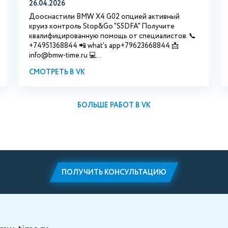
26.04.2026
Дооснастили BMW X4 G02 опцией активный
круиз контроль Stop&Go "S5DFA" Получите
квалифицированную помощь от специалистов. 📞
+74951368844 📲 what's app+79623668844 📩
info@bmw-time.ru 💻...
СМОТРЕТЬ В VK
БОЛЬШЕ РАБОТ В VK
ПОЛУЧИТЬ КОНСУЛЬТАЦИЮ