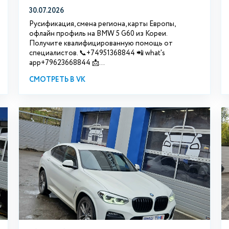
30.07.2026
Русификация, смена региона, карты Европы,
офлайн профиль на BMW 5 G60 из Кореи.
Получите квалифицированную помощь от
специалистов. 📞+74951368844 📲 what's
app+79623668844 📩...
СМОТРЕТЬ В VK