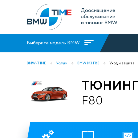
Дооснащение
обслуживание
и тюнинг BMW
Выберите модель BMW
BMW-TIME
Услуги
BMW M3 F80
Уход и защита
ТЮНИНГ
F80