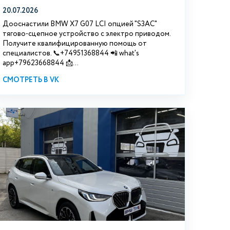
20.07.2026
Дооснастили BMW Х7 G07 LCI опцией "S3АС"
тягово-сцепное устройство с электро приводом.
Получите квалифицированную помощь от
специалистов. 📞+74951368844 📲 what's
app+79623668844 📩...
СМОТРЕТЬ В VK