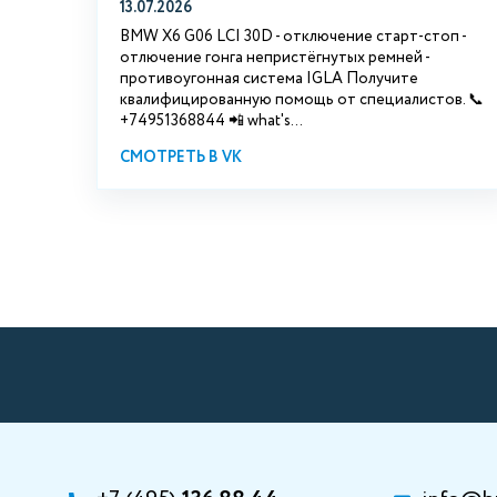
13.07.2026
BMW X6 G06 LCI 30D - отключение старт-стоп -
отлючение гонга непристёгнутых ремней -
противоугонная система IGLA Получите
квалифицированную помощь от специалистов. 📞
+74951368844 📲 what's...
СМОТРЕТЬ В VK