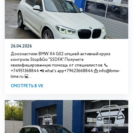
26.04.2026
Дооснастили BMW X4 G02 опцией активный круиз
контроль Stop&Go "S5DFA" Получите
квалифицированную помощь от специалистов. 📞
+74951368844 📲 what's app+79623668844 📩 info@bmw-
time.ru 💻...
СМОТРЕТЬ В VK