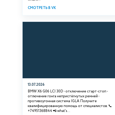
СМОТРЕТЬ В VK
13.07.2026
BMW X6 G06 LCI 30D - отключение старт-стоп -
отлючение гонга непристёгнутых ремней -
противоугонная система IGLA Получите
квалифицированную помощь от специалистов. 📞
+74951368844 📲 what's...