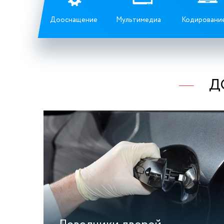
Дооснащение
Мультимедиа
Кодировани
Д