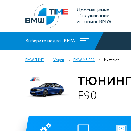
Дооснащение
обслуживание
и тюнинг BMW
Выберите модель BMW
BMW-TIME
Услуги
BMW M5 F90
Интерьер
ТЮНИНГ
F90