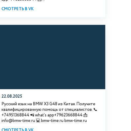
СМОТРЕТЬ В VK
22.08.2025
Русский язык на BMW X3 G48 из Китая. Получите
квалифицированную помощь от специалистов. 📞
+74951368844 📲 what's app+79623668844 📩
info@bmw-time.ru 💻 bmw-time.ru bmw-time.ru
СМОТРЕТЬ В VK