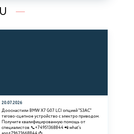
RU
20.07.2026
Дооснастили BMW Х7 G07 LCI опцией "S3АС"
тягово-сцепное устройство с электро приводом.
Получите квалифицированную помощь от
специалистов. 📞+74951368844 📲 what's
app+79623668844 📩...