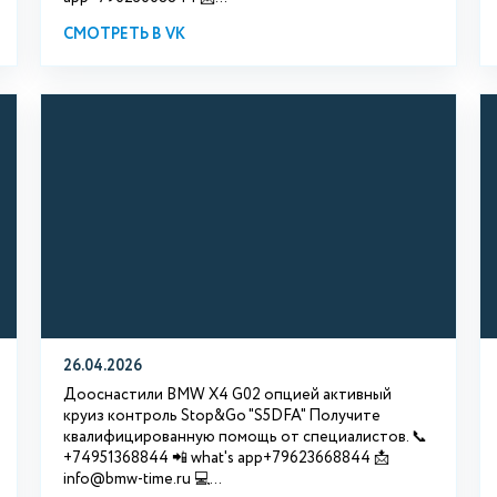
СМОТРЕТЬ В VK
26.04.2026
Дооснастили BMW X4 G02 опцией активный
круиз контроль Stop&Go "S5DFA" Получите
квалифицированную помощь от специалистов. 📞
+74951368844 📲 what's app+79623668844 📩
info@bmw-time.ru 💻...