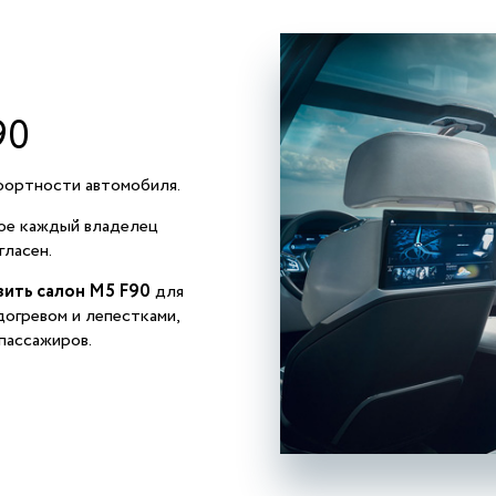
90
фортности автомобиля.
ное каждый владелец
ласен.
ить салон M5 F90
для
догревом и лепестками,
пассажиров.