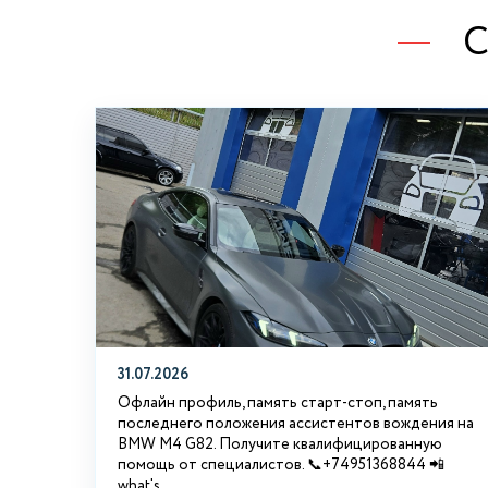
С
31.07.2026
Офлайн профиль, память старт-стоп, память
последнего положения ассистентов вождения на
BMW М4 G82. Получите квалифицированную
помощь от специалистов. 📞+74951368844 📲
what's...