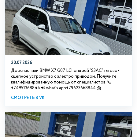
20.07.2026
Дооснастили BMW Х7 G07 LCI опцией "S3АС" тягово-
сцепное устройство с электро приводом. Получите
квалифицированную помощь от специалистов. 📞
+74951368844 📲 what's app+79623668844 📩...
СМОТРЕТЬ В VK