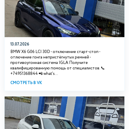
13.07.2026
BMW X6 G06 LCI 30D - отключение старт-стоп -
отлючение гонга непристёгнутых ремней -
противоугонная система IGLA Получите
квалифицированную помощь от специалистов. 📞
+74951368844 📲 what's...
СМОТРЕТЬ В VK