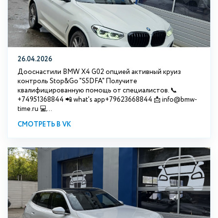
26.04.2026
Дооснастили BMW X4 G02 опцией активный круиз
контроль Stop&Go "S5DFA" Получите
квалифицированную помощь от специалистов. 📞
+74951368844 📲 what's app+79623668844 📩 info@bmw-
time.ru 💻...
СМОТРЕТЬ В VK