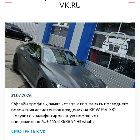
VK.RU
31.07.2026
Офлайн профиль, память старт-стоп, память последнего
положения ассистентов вождения на BMW М4 G82.
Получите квалифицированную помощь от
специалистов. 📞+74951368844 📲 what's...
СМОТРЕТЬ В VK