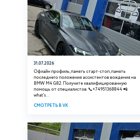
31.07.2026
Офлайн профиль, память старт-стоп, память
последнего положения ассистентов вождения на
BMW М4 G82. Получите квалифицированную
помощь от специалистов. 📞+74951368844 📲
what's...
СМОТРЕТЬ В VK