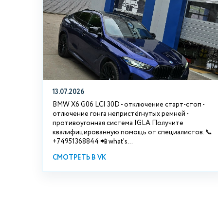
13.07.2026
BMW X6 G06 LCI 30D - отключение старт-стоп -
отлючение гонга непристёгнутых ремней -
противоугонная система IGLA Получите
квалифицированную помощь от специалистов. 📞
+74951368844 📲 what's...
СМОТРЕТЬ В VK