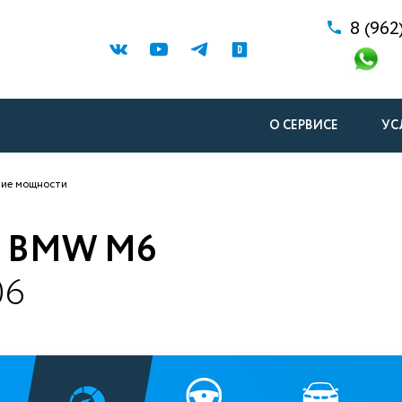
8 (962
О СЕРВИСЕ
УС
ние мощности
 BMW M6
06