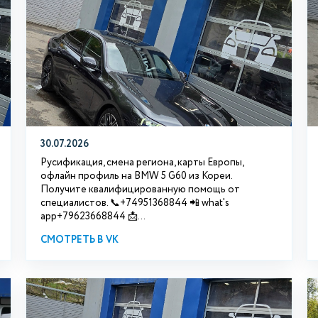
30.07.2026
Русификация, смена региона, карты Европы,
офлайн профиль на BMW 5 G60 из Кореи.
Получите квалифицированную помощь от
специалистов. 📞+74951368844 📲 what's
app+79623668844 📩...
СМОТРЕТЬ В VK