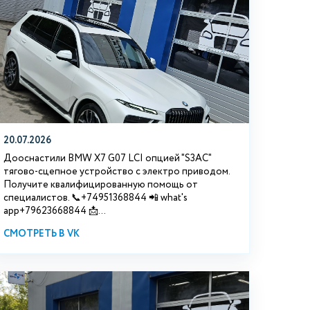
20.07.2026
Дооснастили BMW Х7 G07 LCI опцией "S3АС"
тягово-сцепное устройство с электро приводом.
Получите квалифицированную помощь от
специалистов. 📞+74951368844 📲 what's
app+79623668844 📩...
СМОТРЕТЬ В VK