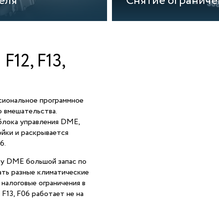
еля
Снятие ограниче
12, F13,
сиональное программное
о вмешательства.
блока управления DME,
йки и раскрывается
6.
ку DME большой запас по
ать разные климатические
 налоговые ограничения в
F13, F06 работает не на