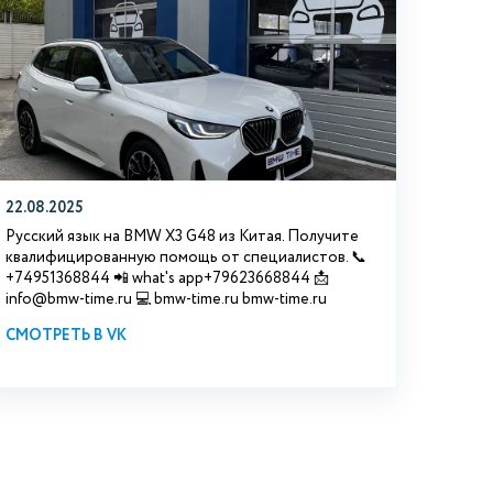
22.08.2025
Русский язык на BMW X3 G48 из Китая. Получите
квалифицированную помощь от специалистов. 📞
+74951368844 📲 what's app+79623668844 📩
info@bmw-time.ru 💻 bmw-time.ru bmw-time.ru
СМОТРЕТЬ В VK