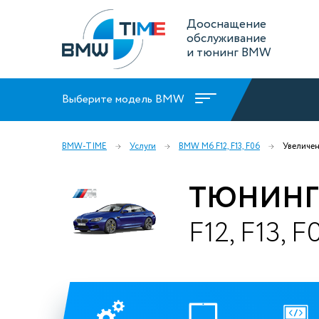
Дооснащение
обслуживание
и тюнинг BMW
Выберите модель BMW
BMW-TIME
Услуги
BMW M6 F12, F13, F06
Увеличе
ТЮНИНГ
F12, F13, F