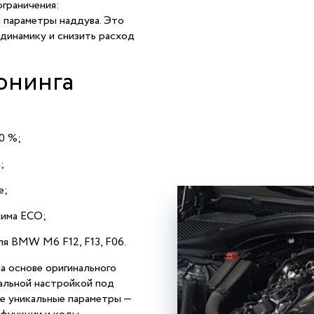
ограничения:
и параметры наддува. Это
динамику и снизить расход
юнинга
0 %;
;
е;
жима ECO;
я BMW M6 F12, F13, F06.
а основе оригинального
уальной настройкой под
е уникальные параметры —