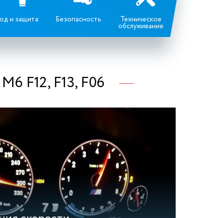
од и защита
Безопасность
Техническое
обслуживание
F12, F13, F06