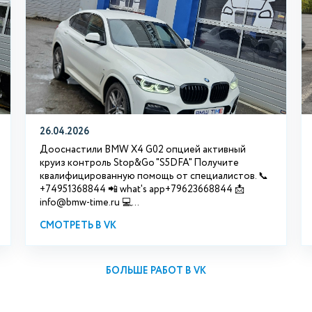
26.04.2026
Дооснастили BMW X4 G02 опцией активный
круиз контроль Stop&Go "S5DFA" Получите
квалифицированную помощь от специалистов. 📞
+74951368844 📲 what's app+79623668844 📩
info@bmw-time.ru 💻...
СМОТРЕТЬ В VK
БОЛЬШЕ РАБОТ В VK