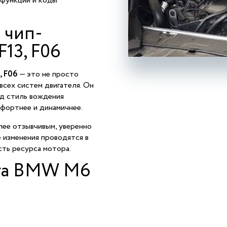
 функции и коды
 чип-
13, F06
, F06
— это не просто
всех систем двигателя. Он
од стиль вождения
мфортнее и динамичнее.
ее отзывчивым, уверенно
 изменения проводятся в
сть ресурса мотора.
нга BMW M6