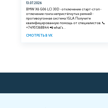
13.07.2026
BMW X6 G06 LCI 30D - отключение старт-стоп -
отлючение гонга непристёгнутых ремней -
противоугонная система IGLA Получите
квалифицированную помощь от специалистов. 📞
+74951368844 📲 what's...
СМОТРЕТЬ В VK