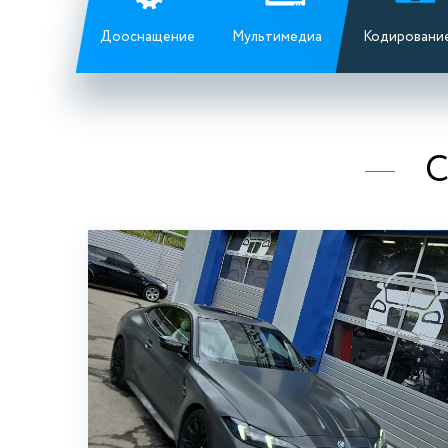
Дооснащение
Мультимедиа
Кодировани
С