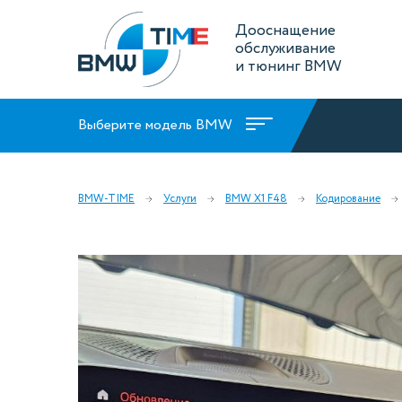
Дооснащение
обслуживание
и тюнинг BMW
Выберите модель BMW
BMW-TIME
Услуги
BMW X1 F48
Кодирование