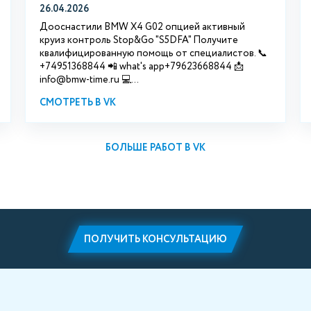
26.04.2026
Дооснастили BMW X4 G02 опцией активный
круиз контроль Stop&Go "S5DFA" Получите
квалифицированную помощь от специалистов. 📞
+74951368844 📲 what's app+79623668844 📩
info@bmw-time.ru 💻...
СМОТРЕТЬ В VK
БОЛЬШЕ РАБОТ В VK
ПОЛУЧИТЬ КОНСУЛЬТАЦИЮ