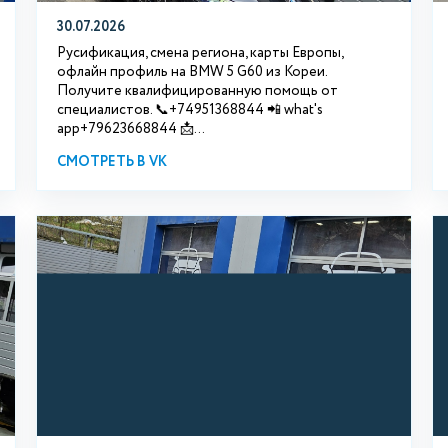
30.07.2026
Русификация, смена региона, карты Европы,
офлайн профиль на BMW 5 G60 из Кореи.
Получите квалифицированную помощь от
специалистов. 📞+74951368844 📲 what's
app+79623668844 📩...
СМОТРЕТЬ В VK