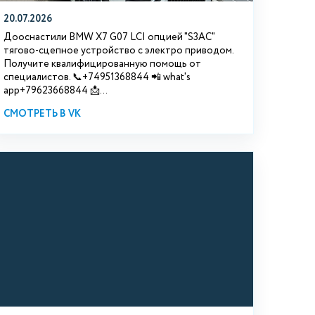
20.07.2026
Дооснастили BMW Х7 G07 LCI опцией "S3АС"
тягово-сцепное устройство с электро приводом.
Получите квалифицированную помощь от
специалистов. 📞+74951368844 📲 what's
app+79623668844 📩...
СМОТРЕТЬ В VK