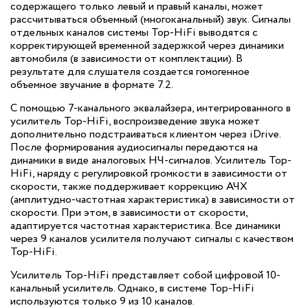
содержащего только левый и правый каналы, может
рассчитываться объемный (многоканальный) звук. Сигналы
отдельных каналов системы Top-HiFi выводятся с
корректирующей временной задержкой через динамики
автомобиля (в зависимости от комплектации). В
результате для слушателя создается гомогенное
объемное звучание в формате 7.2.
С помощью 7-канального эквалайзера, интегрированного в
усилитель Top-HiFi, воспроизведение звука может
дополнительно подстраиваться клиентом через iDrive.
После формирования аудиосигналы передаются на
динамики в виде аналоговых НЧ-сигналов. Усилитель Top-
HiFi, наряду с регулировкой громкости в зависимости от
скорости, также поддерживает коррекцию АЧХ
(амплитудно-частотная характеристика) в зависимости от
скорости. При этом, в зависимости от скорости,
адаптируется частотная характеристика. Все динамики
через 9 каналов усилителя получают сигналы с качеством
Top-HiFi.
Усилитель Top-HiFi представляет собой цифровой 10-
канальный усилитель. Однако, в системе Top-HiFi
используются только 9 из 10 каналов.