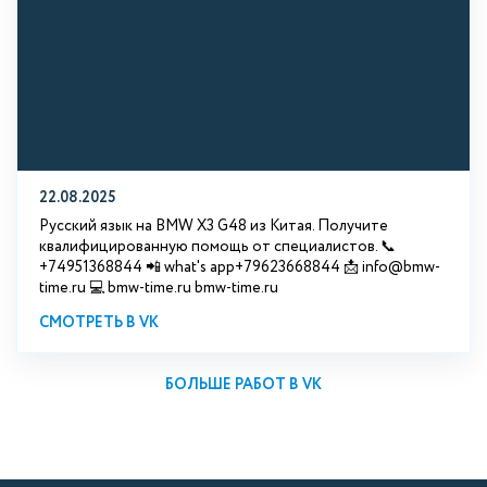
22.08.2025
Русский язык на BMW X3 G48 из Китая. Получите
квалифицированную помощь от специалистов. 📞
+74951368844 📲 what's app+79623668844 📩 info@bmw-
time.ru 💻 bmw-time.ru bmw-time.ru
СМОТРЕТЬ В VK
БОЛЬШЕ РАБОТ В VK