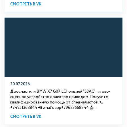
СМОТРЕТЬ В VK
20.07.2026
Дооснастили BMW Х7 G07 LCI опцией "S3АС" тягово-
сцепное устройство с электро приводом. Получите
квалифицированную помощь от специалистов. 📞
+74951368844 📲 what's app+79623668844 📩...
СМОТРЕТЬ В VK