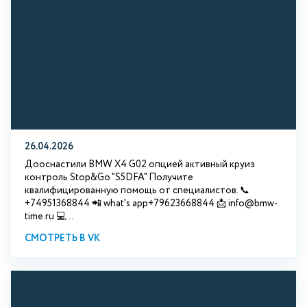
26.04.2026
Дооснастили BMW X4 G02 опцией активный круиз
контроль Stop&Go "S5DFA" Получите
квалифицированную помощь от специалистов. 📞
+74951368844 📲 what's app+79623668844 📩 info@bmw-
time.ru 💻...
СМОТРЕТЬ В VK