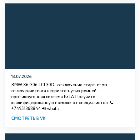
13.07.2026
BMW X6 G06 LCI 30D - отключение старт-стоп -
отлючение гонга непристёгнутых ремней -
противоугонная система IGLA Получите
квалифицированную помощь от специалистов. 📞
+74951368844 📲 what's...
СМОТРЕТЬ В VK