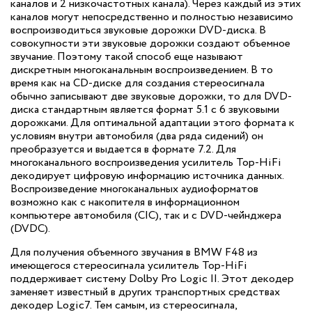
каналов и 2 низкочастотных канала). Через каждый из этих
каналов могут непосредственно и полностью независимо
воспроизводиться звуковые дорожки DVD-диска. В
совокупности эти звуковые дорожки создают объемное
звучание. Поэтому такой способ еще называют
дискретным многоканальным воспроизведением. В то
время как на CD-диске для создания стереосигнала
обычно записывают две звуковые дорожки, то для DVD-
диска стандартным является формат 5.1 с 6 звуковыми
дорожками. Для оптимальной адаптации этого формата к
условиям внутри автомобиля (два ряда сидений) он
преобразуется и выдается в формате 7.2. Для
многоканального воспроизведения усилитель Top-HiFi
декодирует цифровую информацию источника данных.
Воспроизведение многоканальных аудиоформатов
возможно как с накопителя в информационном
компьютере автомобиля (CIC), так и с DVD-чейнджера
(DVDC).
Для получения объемного звучания в BMW F48 из
имеющегося стереосигнала усилитель Top-HiFi
поддерживает систему Dolby Pro Logic II. Этот декодер
заменяет известный в других транспортных средствах
декодер Logic7. Тем самым, из стереосигнала,