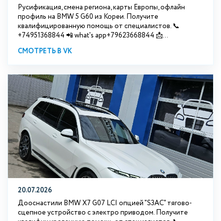
Русификация, смена региона, карты Европы, офлайн
профиль на BMW 5 G60 из Кореи. Получите
квалифицированную помощь от специалистов. 📞
+74951368844 📲 what's app+79623668844 📩...
СМОТРЕТЬ В VK
20.07.2026
Дооснастили BMW Х7 G07 LCI опцией "S3АС" тягово-
сцепное устройство с электро приводом. Получите