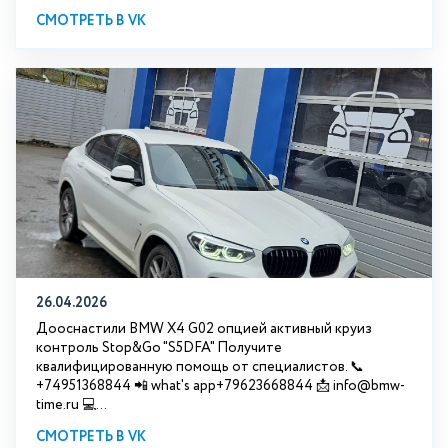
СМОТРЕТЬ В VK
26.04.2026
Дооснастили BMW X4 G02 опцией активный круиз
контроль Stop&Go "S5DFA" Получите
квалифицированную помощь от специалистов. 📞
+74951368844 📲 what's app+79623668844 📩 info@bmw-
time.ru 💻...
СМОТРЕТЬ В VK