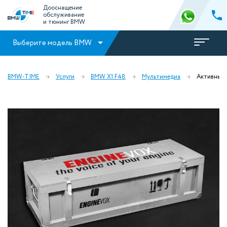
Дооснащение
обслуживание
и тюнинг BMW
Выберите модель BMW
BMW-TIME
Услуги
BMW X1 F48
Мультимедиа
Активный 