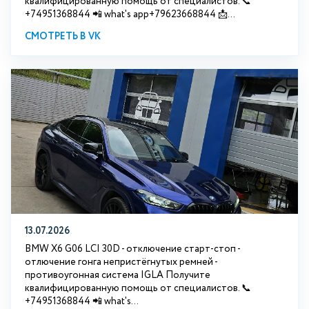
квалифицированную помощь от специалистов. 📞
+74951368844 📲 what's app+79623668844 📩...
СМОТРЕТЬ В VK
13.07.2026
BMW X6 G06 LCI 30D - отключение старт-стоп -
отлючение гонга непристёгнутых ремней -
противоугонная система IGLA Получите
квалифицированную помощь от специалистов. 📞
+74951368844 📲 what's...