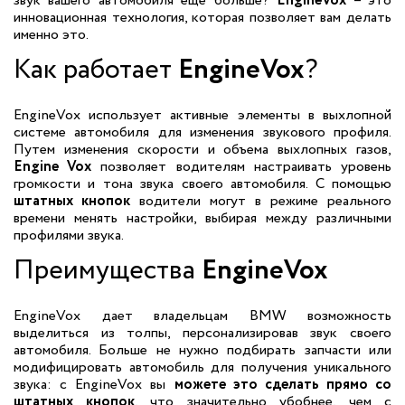
звук вашего автомобиля еще больше?
EngineVox
– это
инновационная технология, которая позволяет вам делать
именно это.
Как работает
EngineVox
?
EngineVox использует активные элементы в выхлопной
системе автомобиля для изменения звукового профиля.
Путем изменения скорости и объема выхлопных газов,
Engine Vox
позволяет водителям настраивать уровень
громкости и тона звука своего автомобиля. С помощью
штатных кнопок
водители могут в режиме реального
времени менять настройки, выбирая между различными
профилями звука.
Преимущества
EngineVox
EngineVox дает владельцам BMW возможность
выделиться из толпы, персонализировав звук своего
автомобиля. Больше не нужно подбирать запчасти или
модифицировать автомобиль для получения уникального
звука: с EngineVox вы
можете это сделать прямо со
штатных кнопок
, что значительно убобнее, чем с