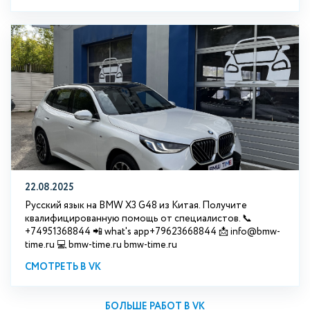
22.08.2025
Русский язык на BMW X3 G48 из Китая. Получите
квалифицированную помощь от специалистов. 📞
+74951368844 📲 what's app+79623668844 📩 info@bmw-
time.ru 💻 bmw-time.ru bmw-time.ru
СМОТРЕТЬ В VK
БОЛЬШЕ РАБОТ В VK