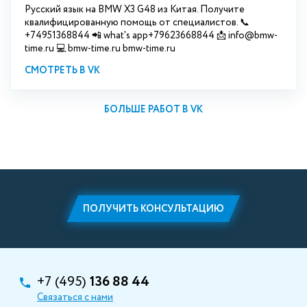
Русский язык на BMW X3 G48 из Китая. Получите
квалифицированную помощь от специалистов. 📞
+74951368844 📲 what's app+79623668844 📩 info@bmw-
time.ru 💻 bmw-time.ru bmw-time.ru
СМОТРЕТЬ В VK
БОЛЬШЕ РАБОТ В VK
ПОЛУЧИТЬ КОНСУЛЬТАЦИЮ
+7 (495)
136 88 44
Связаться с нами