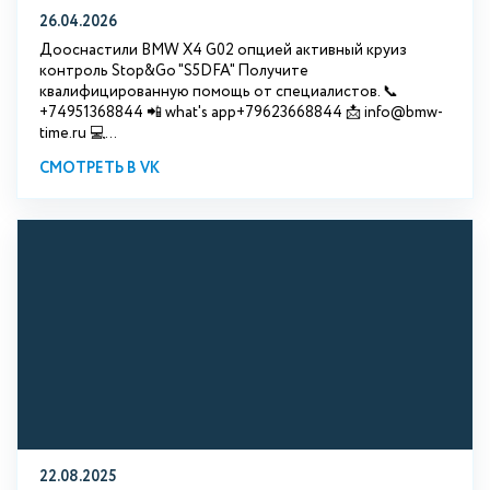
26.04.2026
Дооснастили BMW X4 G02 опцией активный круиз
контроль Stop&Go "S5DFA" Получите
квалифицированную помощь от специалистов. 📞
+74951368844 📲 what's app+79623668844 📩 info@bmw-
time.ru 💻...
СМОТРЕТЬ В VK
22.08.2025