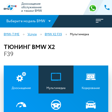
Дооснащение
обслуживание
и тюнинг BMW
Выберите модель BMW
BMW-TIME
Услуги
BMW X2 F39
Мультимедиа
ТЮНИНГ BMW X2
F39
Дооснащение
Мультимедиа
Кодирование