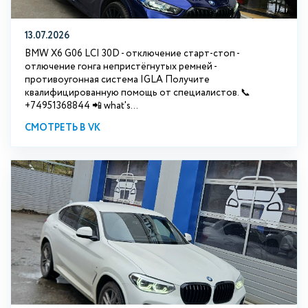
13.07.2026
BMW X6 G06 LCI 30D - отключение старт-стоп -
отлючение гонга непристёгнутых ремней -
противоугонная система IGLA Получите
квалифицированную помощь от специалистов. 📞
+74951368844 📲 what's...
СМОТРЕТЬ В VK