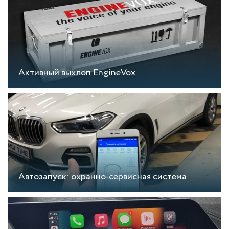
Активный выхлоп EngineVox
Автозапуск: охранно-сервисная система