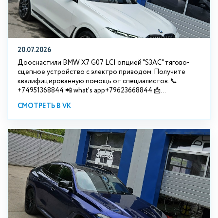
20.07.2026
Дооснастили BMW Х7 G07 LCI опцией "S3АС" тягово-
сцепное устройство с электро приводом. Получите
квалифицированную помощь от специалистов. 📞
+74951368844 📲 what's app+79623668844 📩...
СМОТРЕТЬ В VK