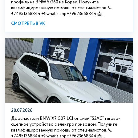
профиль на BMW 5 G60 из Кореи. Получите
квалифицированную помощь от специалистов. 📞
+74951368844 📲 what's app+79623668844 📩...
СМОТРЕТЬ В VK
20.07.2026
Дооснастили BMW Х7 G07 LCI опцией "S3АС" тягово-
сцепное устройство с электро приводом. Получите
квалифицированную помощь от специалистов. 📞
+74951368844 📲 what's app+79623668844 📩...