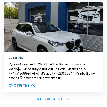
22.08.2025
Русский язык на BMW X3 G48 из Китая. Получите
квалифицированную помощь от специалистов. 📞
+74951368844 📲 what's app+79623668844 📩 info@bmw-
time.ru 💻 bmw-time.ru bmw-time.ru
СМОТРЕТЬ В VK
БОЛЬШЕ РАБОТ В VK