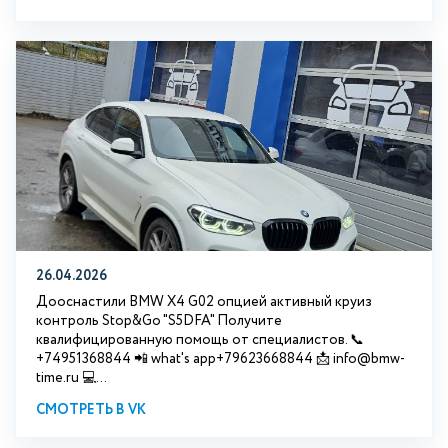
26.04.2026
Дооснастили BMW X4 G02 опцией активный круиз
контроль Stop&Go "S5DFA" Получите
квалифицированную помощь от специалистов. 📞
+74951368844 📲 what's app+79623668844 📩 info@bmw-
time.ru 💻...
СМОТРЕТЬ В VK