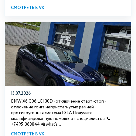
СМОТРЕТЬ В VK
13.07.2026
BMW X6 G06 LCI 30D - отключение старт-стоп -
отлючение гонга непристёгнутых ремней -
противоугонная система IGLA Получите
квалифицированную помощь от специалистов. 📞
+74951368844 📲 what's...
СМОТРЕТЬ В VK