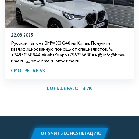
22.08.2025
Русский язык на BMW X3 G48 из Китая. Получите
квалифицированную помощь от специалистов. 📞
+74951368844 📲 what's app+79623668844 📩 info@bmw-
time.ru 💻 bmw-time.ru bmw-time.ru
СМОТРЕТЬ В VK
БОЛЬШЕ РАБОТ В VK
ПОЛУЧИТЬ КОНСУЛЬТАЦИЮ