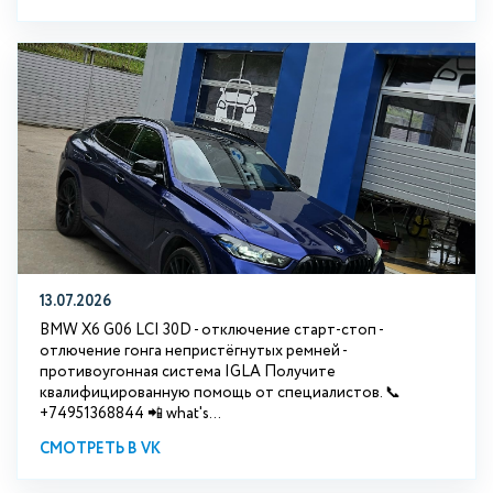
13.07.2026
BMW X6 G06 LCI 30D - отключение старт-стоп -
отлючение гонга непристёгнутых ремней -
противоугонная система IGLA Получите
квалифицированную помощь от специалистов. 📞
+74951368844 📲 what's...
СМОТРЕТЬ В VK