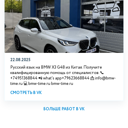
22.08.2025
Русский язык на BMW X3 G48 из Китая. Получите
квалифицированную помощь от специалистов. 📞
+74951368844 📲 what's app+79623668844 📩 info@bmw-
time.ru 💻 bmw-time.ru bmw-time.ru
СМОТРЕТЬ В VK
БОЛЬШЕ РАБОТ В VK