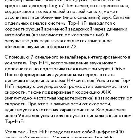
средствах декодер Logic7. Тем самым, из стереосигнала,
содержащего только левый и правый каналы, может
рассчитываться объемный (многоканальный) звук. Сигналы
отдельных каналов системы Top-HiFi выводятся с
корректирующей временной задержкой через динамики
автомобиля (в зависимости от комплектации). В
результате для слушателя создается гомогенное
объемное звучание в формате 7.2.
С помощью 7-канального эквалайзера, интегрированного в
усилитель Top-HiFi, воспроизведение звука может
дополнительно подстраиваться клиентом через iDrive.
После формирования аудиосигналы передаются на
динамики в виде аналоговых НЧ-сигналов. Усилитель Top-
HiFi, наряду с регулировкой громкости в зависимости от
скорости, также поддерживает коррекцию АЧХ
(амплитудно-частотная характеристика) в зависимости от
скорости. При этом, в зависимости от скорости,
адаптируется частотная характеристика. Все динамики
через 9 каналов усилителя получают сигналы с качеством
Top-HiFi.
Усилитель Top-HiFi представляет собой цифровой 10-
канальный усилитель. Однако, в системе Top-HiFi