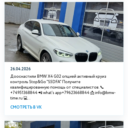
26.04.2026
Дооснастили BMW X4 G02 опцией активный круиз
контроль Stop&Go "S5DFA" Получите
квалифицированную помощь от специалистов. 📞
+74951368844 📲 what's app+79623668844 📩 info@bmw-
time.ru 💻...
СМОТРЕТЬ В VK