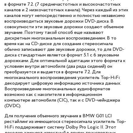
в формате 7.2. (7 среднечастотных и высокочастотных
каналов и 2 низкочастотных канала). Через каждый из этих
каналов могут непосредственно и полностью независимо
воспроизводиться звуковые дорожки DVD-диска. В
совокупности эти звуковые дорожки создают объемное
звучание. Поэтому такой способ еще называют
дискретным многоканальным воспроизведением. В то
время как на CD-диске для создания стереосигнала
обычно записывают две звуковые дорожки, то для DVD-
диска стандартным является формат 5.1 с 6 звуковыми
дорожками. Для оптимальной адаптации этого формата к
условиям внутри автомобиля (два ряда сидений) он
преобразуется и выдается в формате 7.2. Для
многоканального воспроизведения усилитель Top-HiFi
декодирует цифровую информацию источника данных.
Воспроизведение многоканальных аудиоформатов
возможно как с накопителя в информационном
компьютере автомобиля (CIC), так и с DVD-чейнджера
(DVDC).
Для получения объемного звучания в BMW G01 LCI
рестайлинг из имеющегося стереосигнала усилитель Top-
HiFi поддерживает систему Dolby Pro Logic II. Этот
декодер заменяет известный в других транспортных