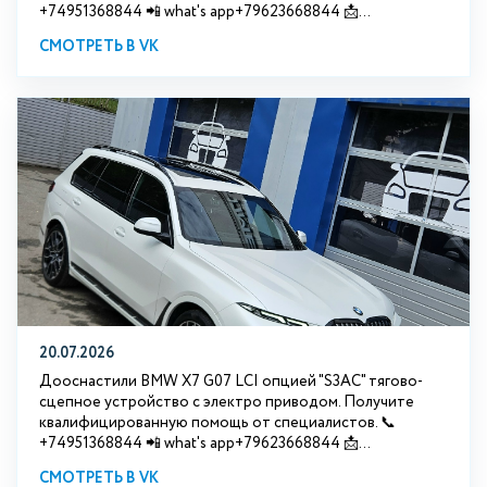
+74951368844 📲 what's app+79623668844 📩...
СМОТРЕТЬ В VK
20.07.2026
Дооснастили BMW Х7 G07 LCI опцией "S3АС" тягово-
сцепное устройство с электро приводом. Получите
квалифицированную помощь от специалистов. 📞
+74951368844 📲 what's app+79623668844 📩...
СМОТРЕТЬ В VK