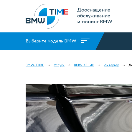
Дооснащение
обслуживание
и тюнинг BMW
Выберите модель BMW
BMW-TIME
Услуги
BMW X3 G01
Интерьер
Д