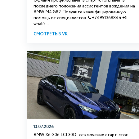
Офлайн профиль, память старт-стоп, память
последнего положения ассистентов вождения на
BMW М4 G82. Получите квалифицированную
помощь от специалистов. 📞+74951368844 📲
what's...
СМОТРЕТЬ В VK
13.07.2026
BMW X6 G06 LCI 30D - отключение старт-стоп -