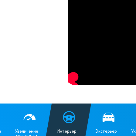
е
Увеличение
Интерьер
Экстерьер
Ух
мощности