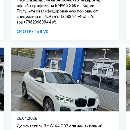
Русификация, смена региона, карты Европы,
офлайн профиль на BMW 5 G60 из Кореи.
Получите квалифицированную помощь от
специалистов. 📞+74951368844 📲 what's
app+79623668844 📩...
СМОТРЕТЬ В VK
26.04.2026
Дооснастили BMW X4 G02 опцией активный