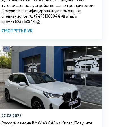
Дооснастили BMW Х7 G07 LCI опцией "S3АС"
тягово-сцепное устройство с электро приводом.
Получите квалифицированную помощь от
специалистов. 📞+74951368844 📲 what's
app+79623668844 📩...
СМОТРЕТЬ В VK
22.08.2025
Русский язык на BMW X3 G48 из Китая. Получите