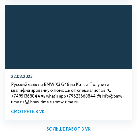
22.08.2025
Русский язык на BMW X3 G48 из Китая. Получите
квалифицированную помощь от специалистов. 📞
+74951368844 📲 what's app+79623668844 📩 info@bmw-
time.ru 💻 bmw-time.ru bmw-time.ru
СМОТРЕТЬ В VK
БОЛЬШЕ РАБОТ В VK