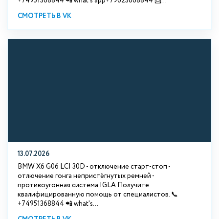
+74951368844 📲 what's app+79623668844 📩...
СМОТРЕТЬ В VK
13.07.2026
BMW X6 G06 LCI 30D - отключение старт-стоп -
отлючение гонга непристёгнутых ремней -
противоугонная система IGLA Получите
квалифицированную помощь от специалистов. 📞
+74951368844 📲 what's...