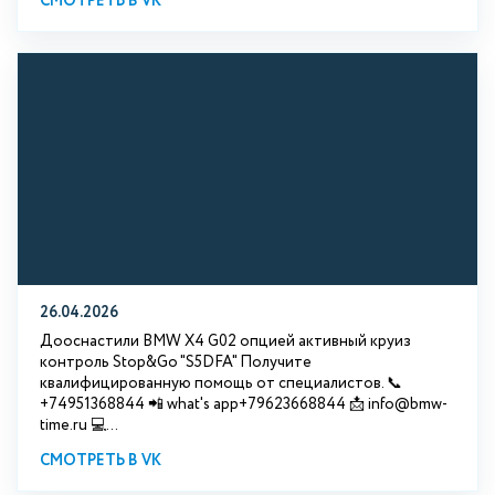
СМОТРЕТЬ В VK
26.04.2026
Дооснастили BMW X4 G02 опцией активный круиз
контроль Stop&Go "S5DFA" Получите
квалифицированную помощь от специалистов. 📞
+74951368844 📲 what's app+79623668844 📩 info@bmw-
time.ru 💻...
СМОТРЕТЬ В VK