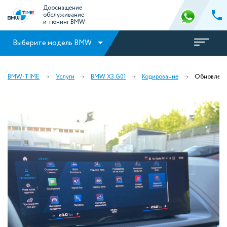
Дооснащение
обслуживание
и тюнинг BMW
Выберите модель BMW
BMW-TIME
Услуги
BMW X3 G01
Кодирование
Обновлени