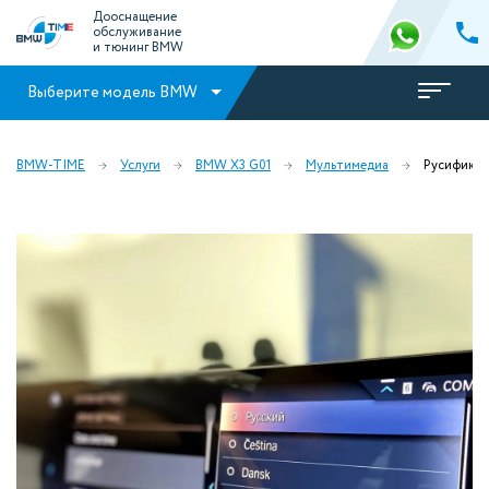
Дооснащение
обслуживание
и тюнинг BMW
Выберите модель BMW
BMW-TIME
Услуги
BMW X3 G01
Мультимедиа
Русификац