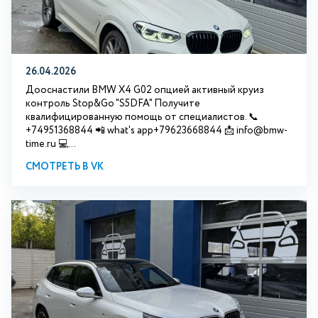
26.04.2026
Дооснастили BMW X4 G02 опцией активный круиз
контроль Stop&Go "S5DFA" Получите
квалифицированную помощь от специалистов. 📞
+74951368844 📲 what's app+79623668844 📩 info@bmw-
time.ru 💻...
СМОТРЕТЬ В VK