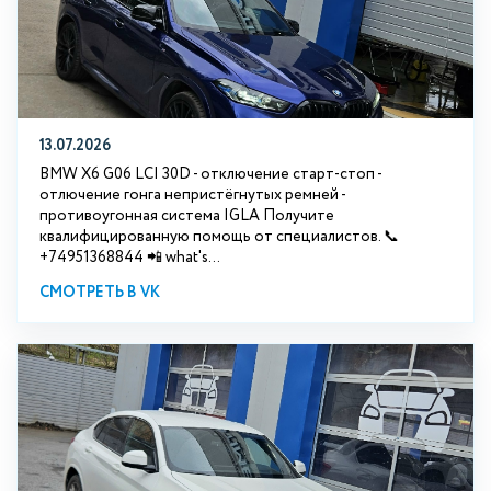
13.07.2026
BMW X6 G06 LCI 30D - отключение старт-стоп -
отлючение гонга непристёгнутых ремней -
противоугонная система IGLA Получите
квалифицированную помощь от специалистов. 📞
+74951368844 📲 what's...
СМОТРЕТЬ В VK