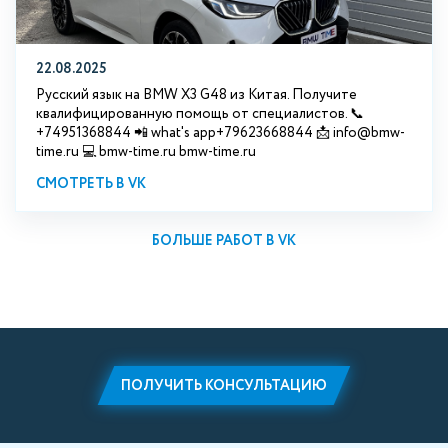
22.08.2025
Русский язык на BMW X3 G48 из Китая. Получите
квалифицированную помощь от специалистов. 📞
+74951368844 📲 what's app+79623668844 📩 info@bmw-
time.ru 💻 bmw-time.ru bmw-time.ru
СМОТРЕТЬ В VK
БОЛЬШЕ РАБОТ В VK
ПОЛУЧИТЬ КОНСУЛЬТАЦИЮ