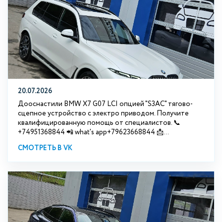
20.07.2026
Дооснастили BMW Х7 G07 LCI опцией "S3АС" тягово-
сцепное устройство с электро приводом. Получите
квалифицированную помощь от специалистов. 📞
+74951368844 📲 what's app+79623668844 📩...
СМОТРЕТЬ В VK