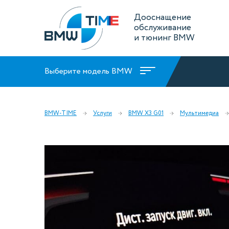
Дооснащение
обслуживание
и тюнинг BMW
Выберите модель BMW
BMW-TIME
Услуги
BMW X3 G01
Мультимедиа