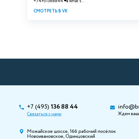
+74951368844 📲 what's...
СМОТРЕТЬ В VK
+7 (495)
136 88 44
info@b
Ждем ваши
Связаться с нами
Можайское шоссе, 166 рабочий посёлок
Новоивановское, Одинцовский