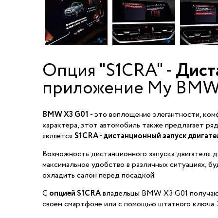
Опция "S1CRA" -
Дист
приложение My BMW 
BMW X3 G01
- это воплощение элегантности, ком
характера, этот автомобиль также предлагает ря
является
S1CRA - дистанционный запуск двигате
Возможность дистанционного запуска двигателя д
максимальное удобство в различных ситуациях, буд
охладить салон перед посадкой.
С
опцией S1CRA
владельцы BMW X3 G01 получа
своем смартфоне или с помощью штатного ключа. 