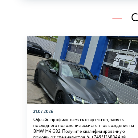
С
31.07.2026
Офлайн профиль, память старт-стоп, память
последнего положения ассистентов вождения на
BMW М4 G82. Получите квалифицированную
помощь от специалистов. 📞+74951368844 📲