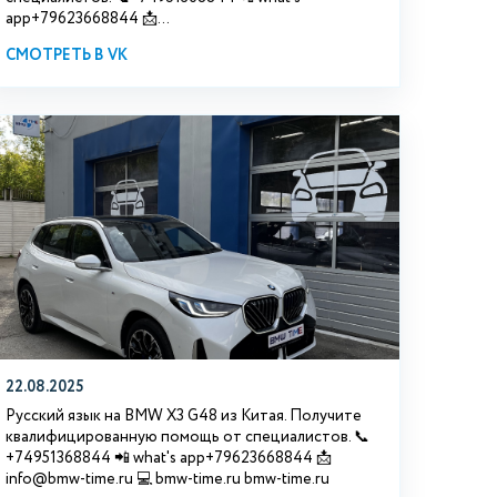
app+79623668844 📩...
СМОТРЕТЬ В VK
22.08.2025
Русский язык на BMW X3 G48 из Китая. Получите
квалифицированную помощь от специалистов. 📞
+74951368844 📲 what's app+79623668844 📩
info@bmw-time.ru 💻 bmw-time.ru bmw-time.ru