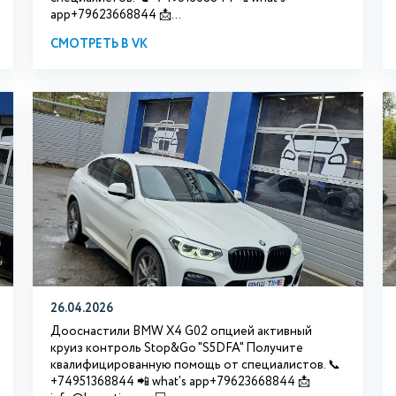
app+79623668844 📩...
СМОТРЕТЬ В VK
26.04.2026
Дооснастили BMW X4 G02 опцией активный
круиз контроль Stop&Go "S5DFA" Получите
квалифицированную помощь от специалистов. 📞
+74951368844 📲 what's app+79623668844 📩