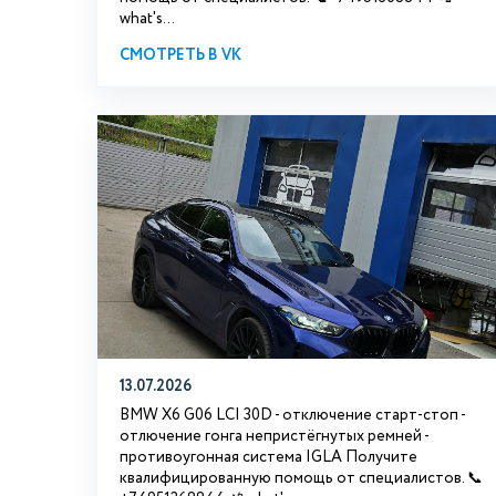
what's...
СМОТРЕТЬ В VK
13.07.2026
BMW X6 G06 LCI 30D - отключение старт-стоп -
отлючение гонга непристёгнутых ремней -
противоугонная система IGLA Получите
квалифицированную помощь от специалистов. 📞