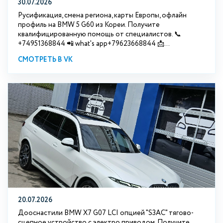
30.07.2026
Русификация, смена региона, карты Европы, офлайн
профиль на BMW 5 G60 из Кореи. Получите
квалифицированную помощь от специалистов. 📞
+74951368844 📲 what's app+79623668844 📩...
СМОТРЕТЬ В VK
20.07.2026
Дооснастили BMW Х7 G07 LCI опцией "S3АС" тягово-
сцепное устройство с электро приводом. Получите