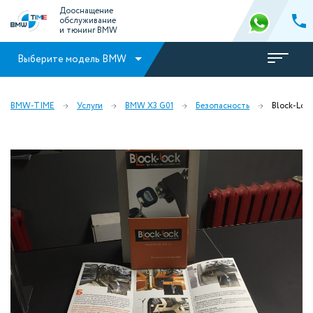
Дооснащение
обслуживание
и тюнинг BMW
Выберите модель BMW
BMW-TIME
Услуги
BMW X3 G01
Безопасность
Block-Loc