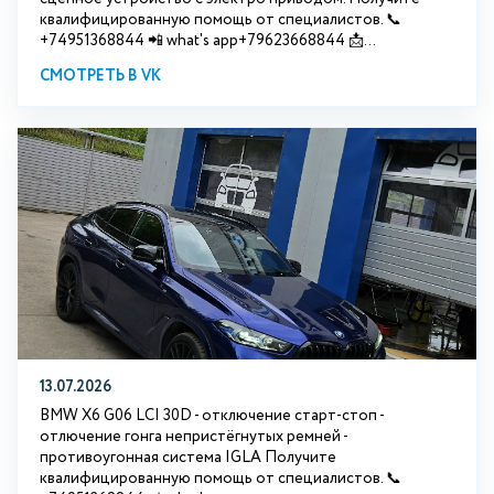
квалифицированную помощь от специалистов. 📞
+74951368844 📲 what's app+79623668844 📩...
СМОТРЕТЬ В VK
13.07.2026
BMW X6 G06 LCI 30D - отключение старт-стоп -
отлючение гонга непристёгнутых ремней -
противоугонная система IGLA Получите
квалифицированную помощь от специалистов. 📞