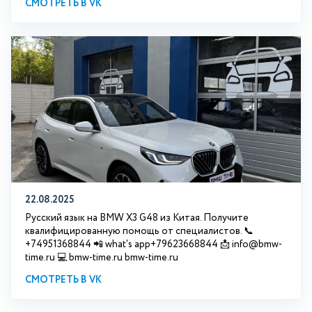
СМОТРЕТЬ В VK
22.08.2025
Русский язык на BMW X3 G48 из Китая. Получите
квалифицированную помощь от специалистов. 📞
+74951368844 📲 what's app+79623668844 📩 info@bmw-
time.ru 💻 bmw-time.ru bmw-time.ru
СМОТРЕТЬ В VK