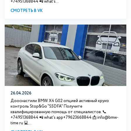
+74951368844 📲 what's...
СМОТРЕТЬ В VK
26.04.2026
Дооснастили BMW X4 G02 опцией активный круиз
контроль Stop&Go "S5DFA" Получите
квалифицированную помощь от специалистов. 📞
+74951368844 📲 what's app+79623668844 📩 info@bmw-
time.ru 💻...