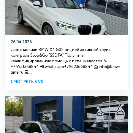
26.04.2026
Дооснастили BMW X4 G02 опцией активный круиз
контроль Stop&Go "S5DFA" Получите
квалифицированную помощь от специалистов. 📞
+74951368844 📲 what's app+79623668844 📩 info@bmw-
time.ru 💻...
СМОТРЕТЬ В VK