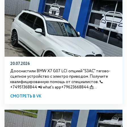
20.07.2026
Дооснастили BMW Х7 G07 LCI опцией "S3АС" тягово-
сцепное устройство с электро приводом. Получите
квалифицированную помощь от специалистов. 📞
+74951368844 📲 what's app+79623668844 📩...
СМОТРЕТЬ В VK