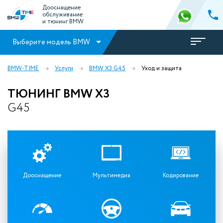
Дооснащение
обслуживание
и тюнинг BMW
Выберите модель BMW
BMW-TIME
Услуги
BMW X3 G45
Уход и защита
ТЮНИНГ BMW X3
G45
Дооснащение
Мультимедиа
Кодирование