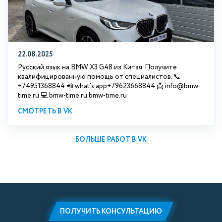
22.08.2025
Русский язык на BMW X3 G48 из Китая. Получите
квалифицированную помощь от специалистов. 📞
+74951368844 📲 what's app+79623668844 📩 info@bmw-
time.ru 💻 bmw-time.ru bmw-time.ru
СМОТРЕТЬ В VK
БОЛЬШЕ РАБОТ В VK
ПОЛУЧИТЬ КОНСУЛЬТАЦИЮ