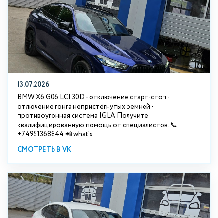
13.07.2026
BMW X6 G06 LCI 30D - отключение старт-стоп -
отлючение гонга непристёгнутых ремней -
противоугонная система IGLA Получите
квалифицированную помощь от специалистов. 📞
+74951368844 📲 what's...
СМОТРЕТЬ В VK