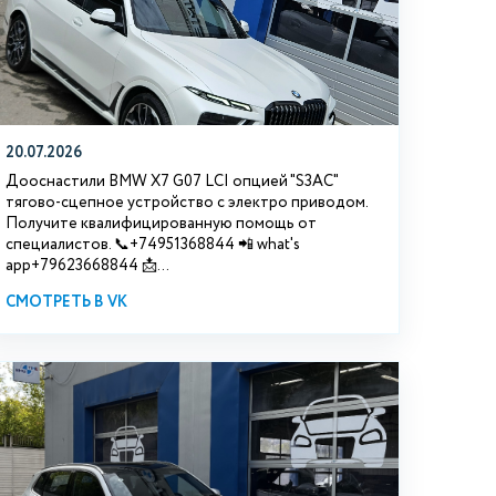
20.07.2026
Дооснастили BMW Х7 G07 LCI опцией "S3АС"
тягово-сцепное устройство с электро приводом.
Получите квалифицированную помощь от
специалистов. 📞+74951368844 📲 what's
app+79623668844 📩...
СМОТРЕТЬ В VK