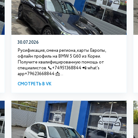
30.07.2026
Русификация, смена региона, карты Европы,
офлайн профиль на BMW 5 G60 из Кореи.
Получите квалифицированную помощь от
специалистов. 📞+74951368844 📲 what's
app+79623668844 📩...
СМОТРЕТЬ В VK