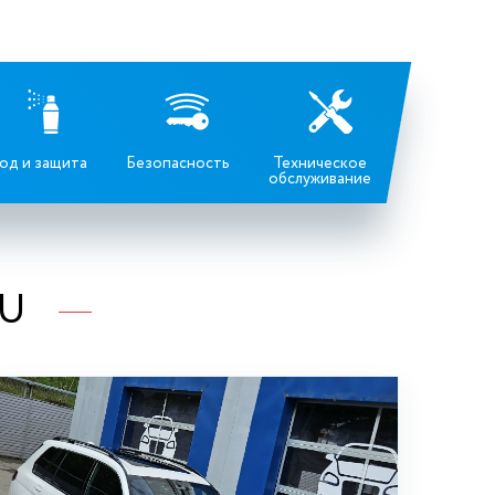
од и защита
Безопасность
Техническое
обслуживание
RU