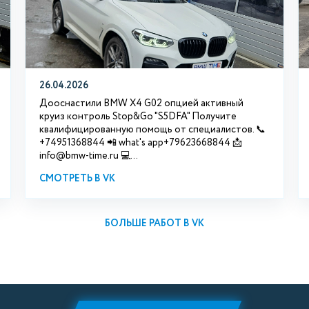
26.04.2026
Дооснастили BMW X4 G02 опцией активный
круиз контроль Stop&Go "S5DFA" Получите
квалифицированную помощь от специалистов. 📞
+74951368844 📲 what's app+79623668844 📩
info@bmw-time.ru 💻...
СМОТРЕТЬ В VK
БОЛЬШЕ РАБОТ В VK