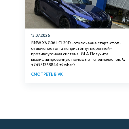
13.07.2026
BMW X6 G06 LCI 30D - отключение старт-стоп -
отлючение гонга непристёгнутых ремней -
противоугонная система IGLA Получите
квалифицированную помощь от специалистов. 📞
+74951368844 📲 what's...
СМОТРЕТЬ В VK