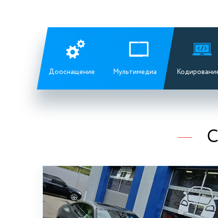
Дооснащение
Мультимедиа
Кодировани
С