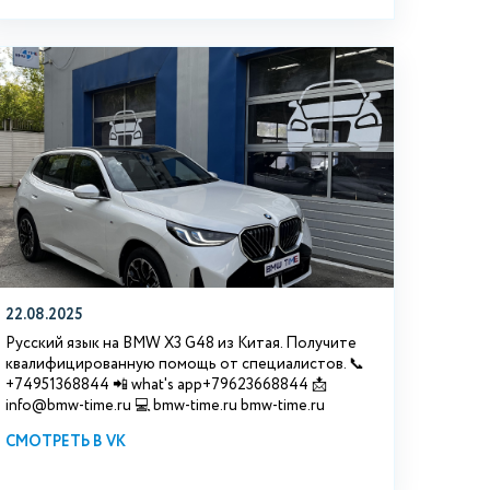
22.08.2025
Русский язык на BMW X3 G48 из Китая. Получите
квалифицированную помощь от специалистов. 📞
+74951368844 📲 what's app+79623668844 📩
info@bmw-time.ru 💻 bmw-time.ru bmw-time.ru
СМОТРЕТЬ В VK