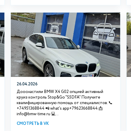
26.04.2026
Дооснастили BMW X4 G02 опцией активный
круиз контроль Stop&Go "S5DFA" Получите
квалифицированную помощь от специалистов. 📞
+74951368844 📲 what's app+79623668844 📩
info@bmw-time.ru 💻...
СМОТРЕТЬ В VK