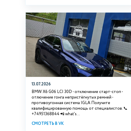
13.07.2026
BMW X6 G06 LCI 30D - отключение старт-стоп -
отлючение гонга непристёгнутых ремней -
противоугонная система IGLA Получите
квалифицированную помощь от специалистов. 📞
+74951368844 📲 what's...
СМОТРЕТЬ В VK