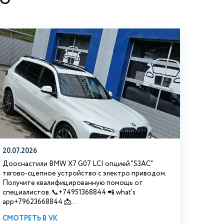
20.07.2026
Дооснастили BMW Х7 G07 LCI опцией "S3АС"
тягово-сцепное устройство с электро приводом.
Получите квалифицированную помощь от
специалистов. 📞+74951368844 📲 what's
app+79623668844 📩...
СМОТРЕТЬ В VK