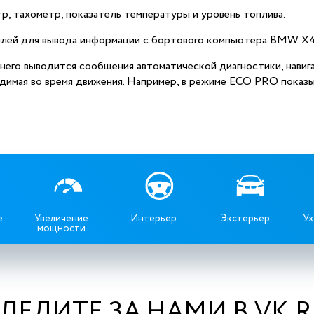
, тахометр, показатель температуры и уровень топлива.
плей для вывода информации с бортового компьютера BMW X4
его выводится сообщения автоматической диагностики, навига
димая во время движения. Например, в режиме ECO PRO показ
е
Увеличение
Интерьер
Экстерьер
Ух
мощности
ЛЕДИТЕ ЗА НАМИ В VK.