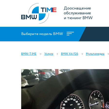
Дооснащение
обслуживание
и тюнинг BMW
Выберите модель BMW
BMW-TIME
Услуги
BMW X4 F26
Мультимедиа