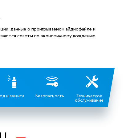
.
ции, данные о проигрываемом айдиофайле и
ываются советы по экономичному вождению.
од и защита
Безопасность
Техническое
обслуживание
RU