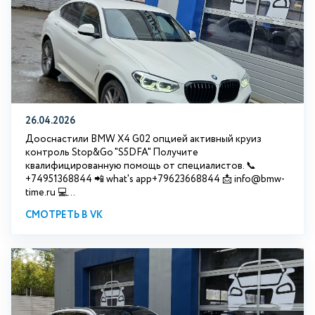
26.04.2026
Дооснастили BMW X4 G02 опцией активный круиз
контроль Stop&Go "S5DFA" Получите
квалифицированную помощь от специалистов. 📞
+74951368844 📲 what's app+79623668844 📩 info@bmw-
time.ru 💻...
СМОТРЕТЬ В VK