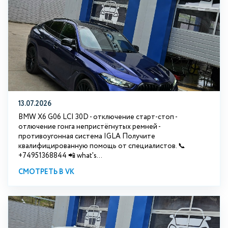
13.07.2026
BMW X6 G06 LCI 30D - отключение старт-стоп -
отлючение гонга непристёгнутых ремней -
противоугонная система IGLA Получите
квалифицированную помощь от специалистов. 📞
+74951368844 📲 what's...
СМОТРЕТЬ В VK