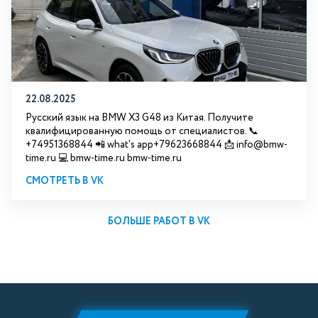
22.08.2025
Русский язык на BMW X3 G48 из Китая. Получите
квалифицированную помощь от специалистов. 📞
+74951368844 📲 what's app+79623668844 📩 info@bmw-
time.ru 💻 bmw-time.ru bmw-time.ru
СМОТРЕТЬ В VK
БОЛЬШЕ РАБОТ В VK