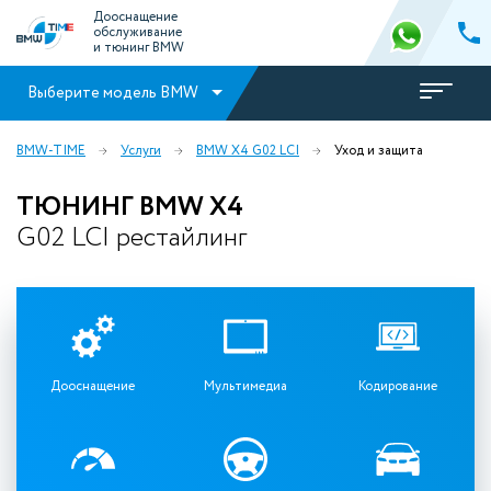
Дооснащение
обслуживание
и тюнинг BMW
Выберите модель BMW
BMW-TIME
Услуги
BMW X4 G02 LCI
Уход и защита
ТЮНИНГ BMW X4
G02 LCI рестайлинг
Дооснащение
Мультимедиа
Кодирование