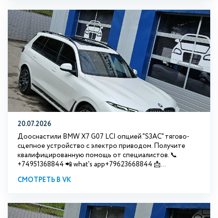
20.07.2026
Дооснастили BMW Х7 G07 LCI опцией "S3АС" тягово-
сцепное устройство с электро приводом. Получите
квалифицированную помощь от специалистов. 📞
+74951368844 📲 what's app+79623668844 📩...
СМОТРЕТЬ В VK