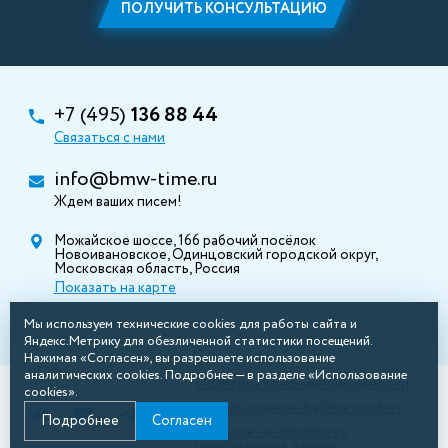
ПОЛУЧИТЬ КОНСУЛЬТАЦИЮ
+7 (495)
136 88 44
Связаться с нами
info@bmw-time.ru
Ждем ваших писем!
Можайское шоссе, 166 рабочий посёлок
Новоивановское, Одинцовский городской округ,
Московская область, Россия
Показать на карте
Мы используем технические cookies для работы сайта и
Яндекс.Метрику для обезличенной статистики посещений.
Нажимая «Согласен», вы разрешаете использование
аналитических cookies. Подробнее — в разделе «Использование
Политика конфиденциальности
cookies».
Использование файлов cookies
Подробнее
Согласен
Согласие на обработку
персональных данных