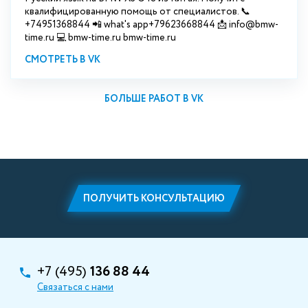
квалифицированную помощь от специалистов. 📞
+74951368844 📲 what's app+79623668844 📩 info@bmw-
time.ru 💻 bmw-time.ru bmw-time.ru
СМОТРЕТЬ В VK
БОЛЬШЕ РАБОТ В VK
ПОЛУЧИТЬ КОНСУЛЬТАЦИЮ
+7 (495)
136 88 44
Связаться с нами