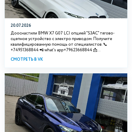
20.07.2026
Дооснастили BMW Х7 G07 LCI опцией "S3АС" тягово-
сцепное устройство с электро приводом. Получите
квалифицированную помощь от специалистов. 📞
+74951368844 📲 what's app+79623668844 📩...
СМОТРЕТЬ В VK