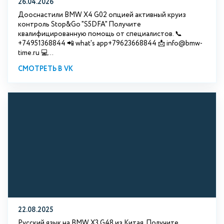
26.04.2026
Дооснастили BMW X4 G02 опцией активный круиз
контроль Stop&Go "S5DFA" Получите
квалифицированную помощь от специалистов. 📞
+74951368844 📲 what's app+79623668844 📩 info@bmw-
time.ru 💻...
СМОТРЕТЬ В VK
22.08.2025
Русский язык на BMW X3 G48 из Китая. Получите