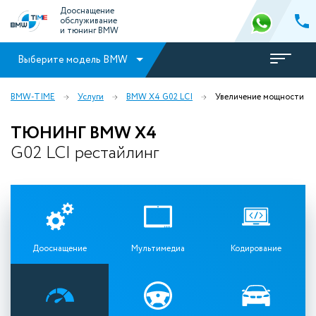
Дооснащение
обслуживание
и тюнинг BMW
Выберите модель BMW
BMW-TIME
Услуги
BMW X4 G02 LCI
Увеличение мощности
ТЮНИНГ BMW X4
G02 LCI рестайлинг
Дооснащение
Мультимедиа
Кодирование