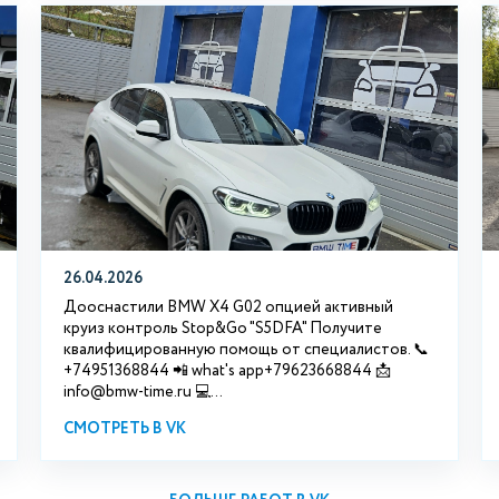
26.04.2026
Дооснастили BMW X4 G02 опцией активный
круиз контроль Stop&Go "S5DFA" Получите
квалифицированную помощь от специалистов. 📞
+74951368844 📲 what's app+79623668844 📩
info@bmw-time.ru 💻...
СМОТРЕТЬ В VK