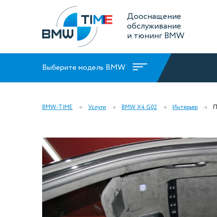
Дооснащение
обслуживание
и тюнинг BMW
Выберите модель BMW
BMW-TIME
Услуги
BMW X4 G02
Интерьер
П