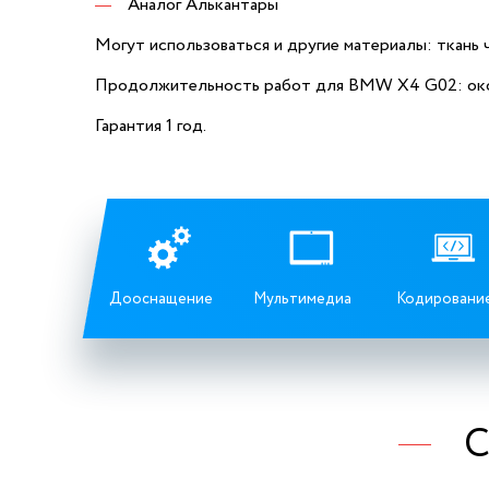
Аналог Алькантары
Могут использоваться и другие материалы: ткань ч
Продолжительность работ для BMW X4 G02: око
Гарантия 1 год.
Дооснащение
Мультимедиа
Кодировани
С