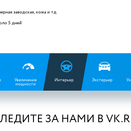
ерная заводская, кожа и тд.
ло 5 дней
е
Увеличение
Интерьер
Экстерьер
Ух
мощности
ЛЕДИТЕ ЗА НАМИ В VK.