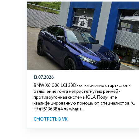
13.07.2026
BMW X6 G06 LCI 30D - отключение старт-стоп -
отлючение гонга непристёгнутых ремней -
противоугонная система IGLA Получите
квалифицированную помощь от специалистов. 📞
+74951368844 📲 what's...
СМОТРЕТЬ В VK