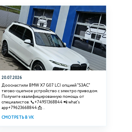
20.07.2026
Дооснастили BMW Х7 G07 LCI опцией "S3АС"
тягово-сцепное устройство с электро приводом.
Получите квалифицированную помощь от
специалистов. 📞+74951368844 📲 what's
app+79623668844 📩...
СМОТРЕТЬ В VK