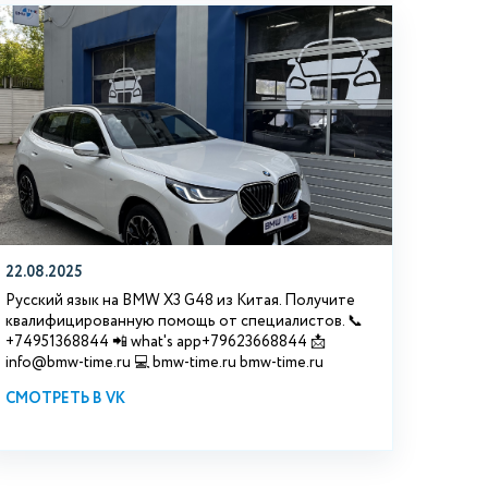
22.08.2025
Русский язык на BMW X3 G48 из Китая. Получите
квалифицированную помощь от специалистов. 📞
+74951368844 📲 what's app+79623668844 📩
info@bmw-time.ru 💻 bmw-time.ru bmw-time.ru
СМОТРЕТЬ В VK