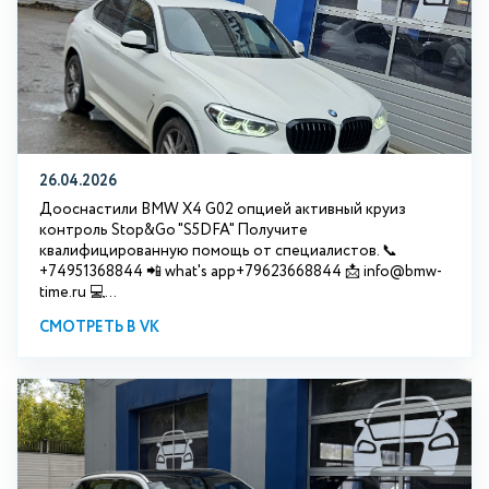
26.04.2026
Дооснастили BMW X4 G02 опцией активный круиз
контроль Stop&Go "S5DFA" Получите
квалифицированную помощь от специалистов. 📞
+74951368844 📲 what's app+79623668844 📩 info@bmw-
time.ru 💻...
СМОТРЕТЬ В VK