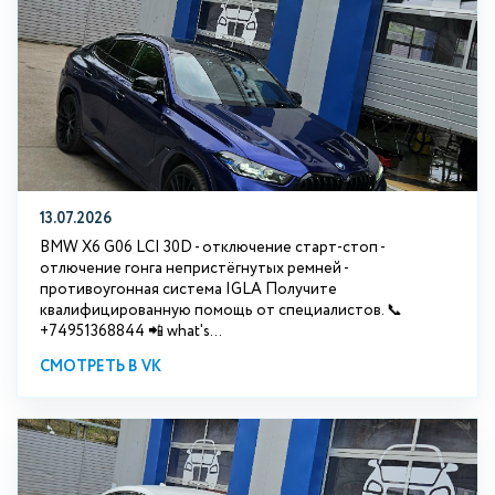
13.07.2026
BMW X6 G06 LCI 30D - отключение старт-стоп -
отлючение гонга непристёгнутых ремней -
противоугонная система IGLA Получите
квалифицированную помощь от специалистов. 📞
+74951368844 📲 what's...
СМОТРЕТЬ В VK