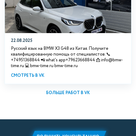
22.08.2025
Русский язык на BMW X3 G48 из Китая. Получите
квалифицированную помощь от специалистов. 📞
+74951368844 📲 what's app+79623668844 📩 info@bmw-
time.ru 💻 bmw-time.ru bmw-time.ru
СМОТРЕТЬ В VK
БОЛЬШЕ РАБОТ В VK