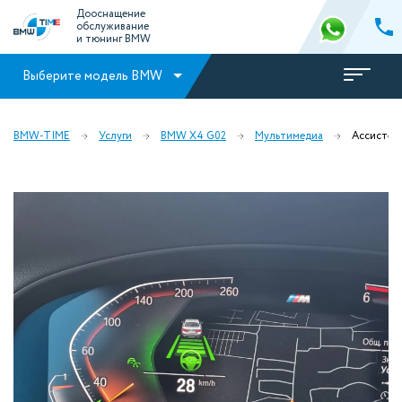
Дооснащение
обслуживание
и тюнинг BMW
Выберите модель BMW
BMW-TIME
Услуги
BMW X4 G02
Мультимедиа
Ассистент