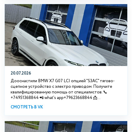
20.07.2026
Дооснастили BMW Х7 G07 LCI опцией "S3АС" тягово-
сцепное устройство с электро приводом. Получите
квалифицированную помощь от специалистов. 📞
+74951368844 📲 what's app+79623668844 📩...
СМОТРЕТЬ В VK