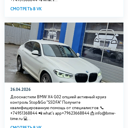
СМОТРЕТЬ В VK
26.04.2026
Дооснастили BMW X4 G02 опцией активный круиз
контроль Stop&Go "S5DFA" Получите
квалифицированную помощь от специалистов. 📞
+74951368844 📲 what's app+79623668844 📩 info@bmw-
time.ru 💻...
СМОТРЕТЬ В VK