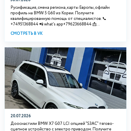
Русификация, смена региона, карты Европы, офлайн
профиль на BMW 5 G60 из Кореи. Получите
квалифицированную помощь от специалистов. 📞
+74951368844 📲 what's app+79623668844 📩...
СМОТРЕТЬ В VK
20.07.2026
Дооснастили BMW Х7 G07 LCI опцией "S3АС" тягово-
сцепное устройство с электро приводом. Получите