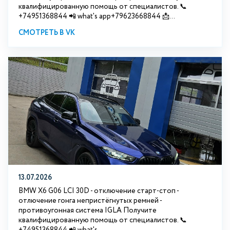
квалифицированную помощь от специалистов. 📞
+74951368844 📲 what's app+79623668844 📩...
СМОТРЕТЬ В VK
13.07.2026
BMW X6 G06 LCI 30D - отключение старт-стоп -
отлючение гонга непристёгнутых ремней -
противоугонная система IGLA Получите
квалифицированную помощь от специалистов. 📞
+74951368844 📲 what's...