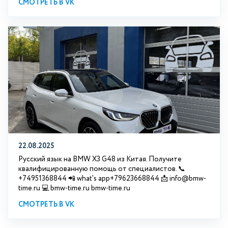
СМОТРЕТЬ В VK
22.08.2025
Русский язык на BMW X3 G48 из Китая. Получите
квалифицированную помощь от специалистов. 📞
+74951368844 📲 what's app+79623668844 📩 info@bmw-
time.ru 💻 bmw-time.ru bmw-time.ru
СМОТРЕТЬ В VK