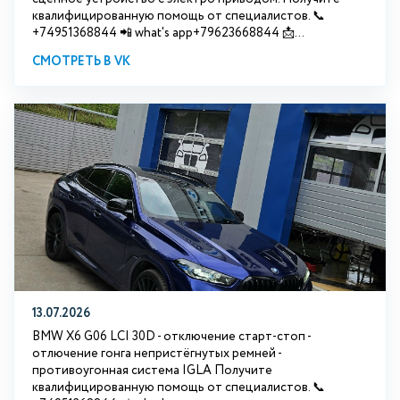
квалифицированную помощь от специалистов. 📞
+74951368844 📲 what's app+79623668844 📩...
СМОТРЕТЬ В VK
13.07.2026
BMW X6 G06 LCI 30D - отключение старт-стоп -
отлючение гонга непристёгнутых ремней -
противоугонная система IGLA Получите
квалифицированную помощь от специалистов. 📞