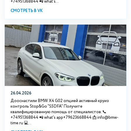
+74951368844 📲 what's...
СМОТРЕТЬ В VK
26.04.2026
Дооснастили BMW X4 G02 опцией активный круиз
контроль Stop&Go "S5DFA" Получите
квалифицированную помощь от специалистов. 📞
+74951368844 📲 what's app+79623668844 📩 info@bmw-
time.ru 💻...