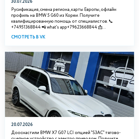
30.07.2026
Русификация, смена региона, карты Европы, офлайн
профиль на BMW 5 G60 из Кореи. Получите
квалифицированную помощь от специалистов. 📞
+74951368844 📲 what's app+79623668844 📩...
СМОТРЕТЬ В VK
20.07.2026
Дооснастили BMW Х7 G07 LCI опцией "S3АС" тягово-
сцепное устройство с электро приводом. Получите