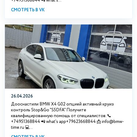
+74951368844 📲 what's...
СМОТРЕТЬ В VK
26.04.2026
Дооснастили BMW X4 G02 опцией активный круиз
контроль Stop&Go "S5DFA" Получите
квалифицированную помощь от специалистов. 📞
+74951368844 📲 what's app+79623668844 📩 info@bmw-
time.ru 💻...