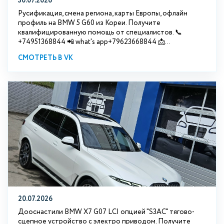
30.07.2026
Русификация, смена региона, карты Европы, офлайн
профиль на BMW 5 G60 из Кореи. Получите
квалифицированную помощь от специалистов. 📞
+74951368844 📲 what's app+79623668844 📩...
СМОТРЕТЬ В VK
20.07.2026
Дооснастили BMW Х7 G07 LCI опцией "S3АС" тягово-
сцепное устройство с электро приводом. Получите