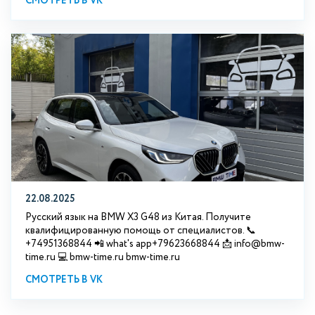
СМОТРЕТЬ В VK
22.08.2025
Русский язык на BMW X3 G48 из Китая. Получите
квалифицированную помощь от специалистов. 📞
+74951368844 📲 what's app+79623668844 📩 info@bmw-
time.ru 💻 bmw-time.ru bmw-time.ru
СМОТРЕТЬ В VK