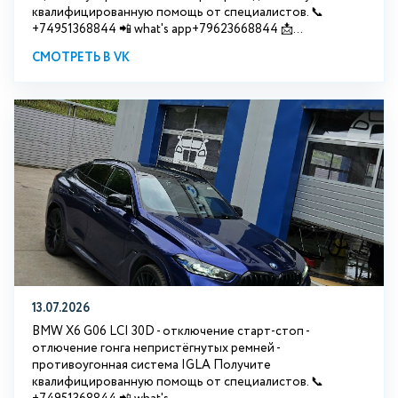
квалифицированную помощь от специалистов. 📞
+74951368844 📲 what's app+79623668844 📩...
СМОТРЕТЬ В VK
13.07.2026
BMW X6 G06 LCI 30D - отключение старт-стоп -
отлючение гонга непристёгнутых ремней -
противоугонная система IGLA Получите
квалифицированную помощь от специалистов. 📞