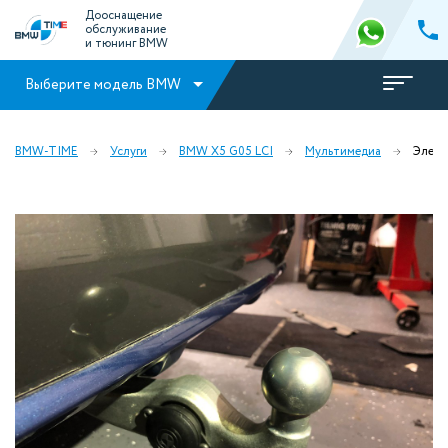
Дооснащение
обслуживание
и тюнинг BMW
Выберите модель BMW
BMW-TIME
Услуги
BMW X5 G05 LCI
Мультимедиа
Элект