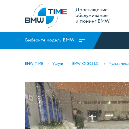
Дооснащение
обслуживание
и тюнинг BMW
Выберите модель BMW
BMW-TIME
Услуги
BMW X5 G05 LCI
Мультимеди