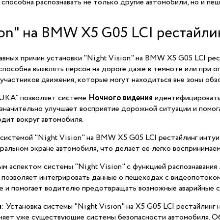
 способна распознавать не только другие автомобили, но и пе
on" на BMW X5 G05 LCI рестайли
лавных причин установки "Night Vision" на BMW X5 G05 LCI ре
 способна выявлять персон на дороге даже в темноте или при 
участников движения, которые могут находиться вне зоны обз
6UKA" позволяет системе
Ночного видения
идентифицировать 
 значительно улучшает восприятие дорожной ситуации и помог
одит вокруг автомобиля.
 системой "Night Vision" на BMW X5 G05 LCI рестайлинг интуи
ральном экране автомобиля, что делает ее легко воспринимаем
ым аспектом системы "Night Vision" с функцией распознавани
 позволяет интегрировать данные о пешеходах с видеопотоком
е и помогает водителю предотвращать возможные аварийные с
и
: Установка системы "Night Vision" на X5 G05 LCI рестайлин
лняет уже существующие системы безопасности автомобиля. О