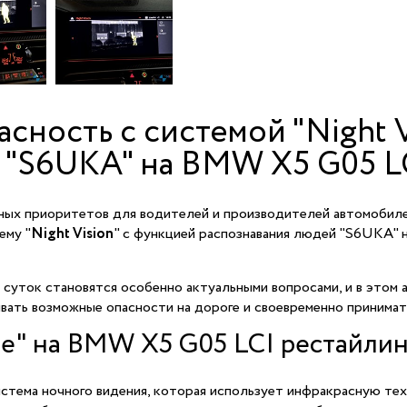
сность с системой "Night V
 "S6UKA" на BMW X5 G05 L
вных приоритетов для водителей и производителей автомобил
ему "
Night Vision
" с функцией распознавания людей "S6UKA"
суток становятся особенно актуальными вопросами, и в этом а
вать возможные опасности на дороге и своевременно принимат
е" на BMW X5 G05 LCI рестайлин
истема ночного видения, которая использует инфракрасную те