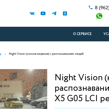
8 (962
О СЕРВИСЕ
УС
а
Night Vision (ночное видение) с распознаванием людей
Night Vision 
распознаван
X5 G05 LCI р