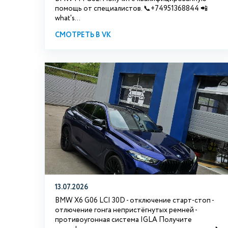
помощь от специалистов. 📞+74951368844 📲
what's...
СМОТРЕТЬ В VK
13.07.2026
BMW X6 G06 LCI 30D - отключение старт-стоп -
отлючение гонга непристёгнутых ремней -
противоугонная система IGLA Получите