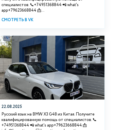
специалистов. 📞+74951368844 📲 what's
app+79623668844 📩...
СМОТРЕТЬ В VK
22.08.2025
Русский язык на BMW X3 G48 из Китая. Получите
квалифицированную помощь от специалистов. 📞
+74951368844 📲 what's app+79623668844 📩