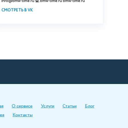
info@bmw-time.ru 💻 bmw-time.ru bmw-time.ru
СМОТРЕТЬ В VK
ая
О сервисе
Услуги
Статьи
Блог
ея
Контакты