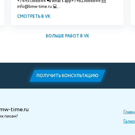
+74951368844 📲 what's app+79623668844 📩
info@bmw-time.ru 💻...
СМОТРЕТЬ В VK
БОЛЬШЕ РАБОТ В VK
ПОЛУЧИТЬ КОНСУЛЬТАЦИЮ
mw-time.ru
Главн
х писем!
Галер