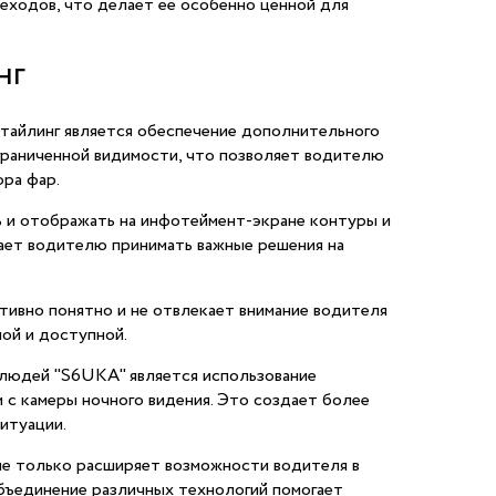
шеходов, что делает ее особенно ценной для
нг
стайлинг является обеспечение дополнительного
ограниченной видимости, что позволяет водителю
ора фар.
и отображать на инфотеймент-экране контуры и
ает водителю принимать важные решения на
тивно понятно и не отвлекает внимание водителя
ой и доступной.
я людей "S6UKA" является использование
 с камеры ночного видения. Это создает более
итуации.
г не только расширяет возможности водителя в
бъединение различных технологий помогает