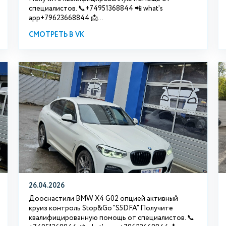
специалистов. 📞+74951368844 📲 what's
app+79623668844 📩...
СМОТРЕТЬ В VK
26.04.2026
Дооснастили BMW X4 G02 опцией активный
круиз контроль Stop&Go "S5DFA" Получите
квалифицированную помощь от специалистов. 📞