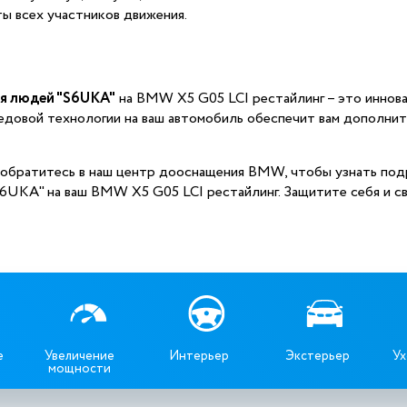
ты всех участников движения.
ия людей "S6UKA"
на BMW X5 G05 LCI рестайлинг – это иннов
редовой технологии на ваш автомобиль обеспечит вам дополни
– обратитесь в наш центр дооснащения BMW, чтобы узнать по
S6UKA" на ваш BMW X5 G05 LCI рестайлинг. Защитите себя и с
е
Увеличение
Интерьер
Экстерьер
Ух
мощности