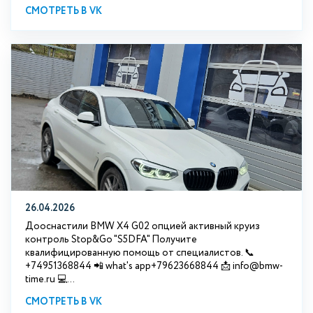
СМОТРЕТЬ В VK
26.04.2026
Дооснастили BMW X4 G02 опцией активный круиз
контроль Stop&Go "S5DFA" Получите
квалифицированную помощь от специалистов. 📞
+74951368844 📲 what's app+79623668844 📩 info@bmw-
time.ru 💻...
СМОТРЕТЬ В VK