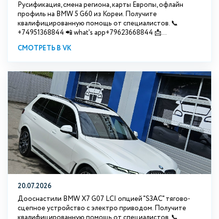
Русификация, смена региона, карты Европы, офлайн
профиль на BMW 5 G60 из Кореи. Получите
квалифицированную помощь от специалистов. 📞
+74951368844 📲 what's app+79623668844 📩...
СМОТРЕТЬ В VK
20.07.2026
Дооснастили BMW Х7 G07 LCI опцией "S3АС" тягово-
сцепное устройство с электро приводом. Получите
квалифицированную помощь от специалистов. 📞