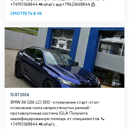
+74951368844 📲 what's app+79623668844 📩...
СМОТРЕТЬ В VK
13.07.2026
BMW X6 G06 LCI 30D - отключение старт-стоп -
отлючение гонга непристёгнутых ремней -
противоугонная система IGLA Получите
квалифицированную помощь от специалистов. 📞
+74951368844 📲 what's...