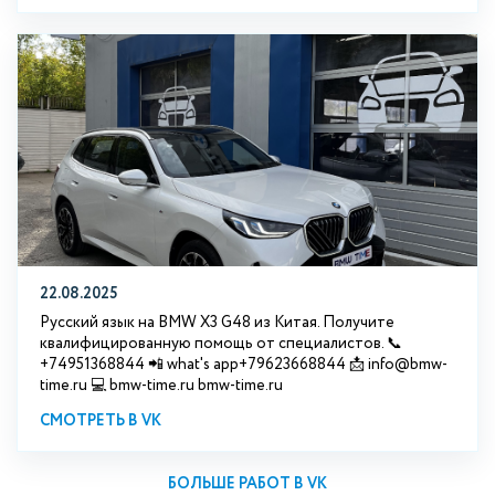
22.08.2025
Русский язык на BMW X3 G48 из Китая. Получите
квалифицированную помощь от специалистов. 📞
+74951368844 📲 what's app+79623668844 📩 info@bmw-
time.ru 💻 bmw-time.ru bmw-time.ru
СМОТРЕТЬ В VK
БОЛЬШЕ РАБОТ В VK