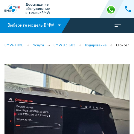
Дооснащение
обслуживание
и тюнинг BMW
Выберите модель BMW
BMW-TIME
Услуги
BMW X5 G05
Кодирование
Обновлени