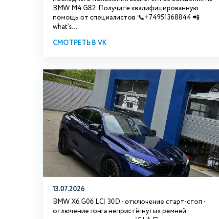
BMW М4 G82. Получите квалифицированную
помощь от специалистов. 📞+74951368844 📲
what's...
СМОТРЕТЬ В VK
13.07.2026
BMW X6 G06 LCI 30D - отключение старт-стоп -
отлючение гонга непристёгнутых ремней -