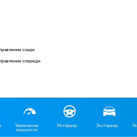
правлении сзади
правлении спереди
е
Увеличение
Интерьер
Экстерьер
Ух
мощности