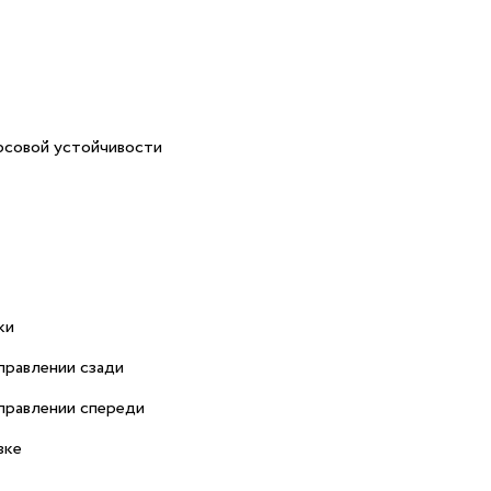
рсовой устойчивости
ки
правлении сзади
правлении спереди
вке