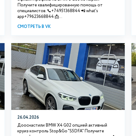
Получите квалифицированную помощь от
специалистов. 📞+74951368844 📲 what's
app+79623668844 📩...
СМОТРЕТЬ В VK
26.04.2026
Дооснастили BMW X4 G02 опцией активный
круиз контроль Stop&Go "S5DFA" Получите