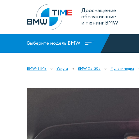
Дооснащение
обслуживание
и тюнинг BMW
Выберите модель BMW
BMW-TIME
Услуги
BMW X5 G05
Мультимедиа