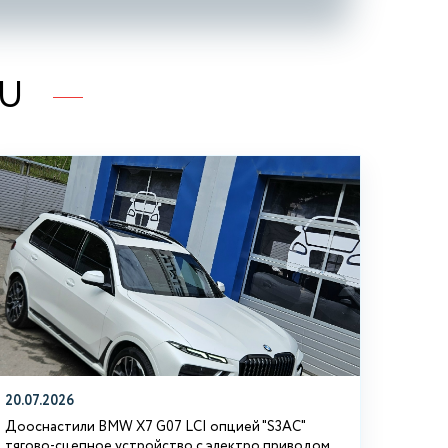
RU
20.07.2026
Дооснастили BMW Х7 G07 LCI опцией "S3АС"
тягово-сцепное устройство с электро приводом.