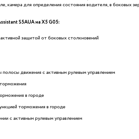
кле, камера для определения состояния водителя, в боковых з
ssistant S5AUA на X5 G05:
 активной защитой от боковых столкновений
ы полосы движения с активным рулевым управлением
 торможения
торможения в городе
ункцией торможения в городе
нии с активным рулевым управлением