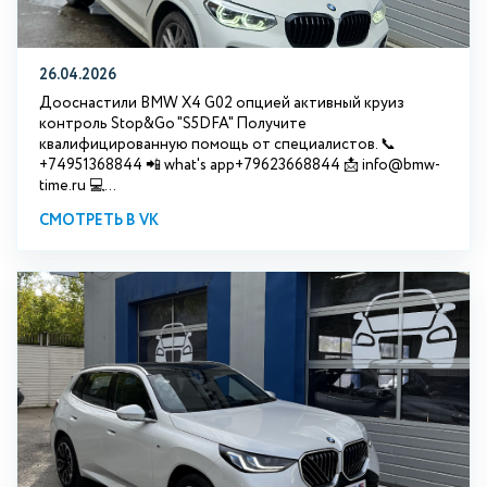
26.04.2026
Дооснастили BMW X4 G02 опцией активный круиз
контроль Stop&Go "S5DFA" Получите
квалифицированную помощь от специалистов. 📞
+74951368844 📲 what's app+79623668844 📩 info@bmw-
time.ru 💻...
СМОТРЕТЬ В VK