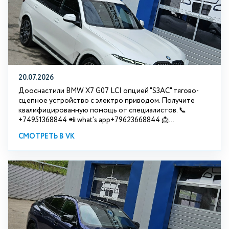
20.07.2026
Дооснастили BMW Х7 G07 LCI опцией "S3АС" тягово-
сцепное устройство с электро приводом. Получите
квалифицированную помощь от специалистов. 📞
+74951368844 📲 what's app+79623668844 📩...
СМОТРЕТЬ В VK