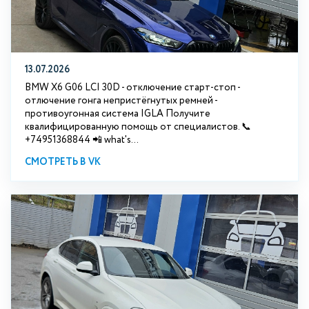
13.07.2026
BMW X6 G06 LCI 30D - отключение старт-стоп -
отлючение гонга непристёгнутых ремней -
противоугонная система IGLA Получите
квалифицированную помощь от специалистов. 📞
+74951368844 📲 what's...
СМОТРЕТЬ В VK