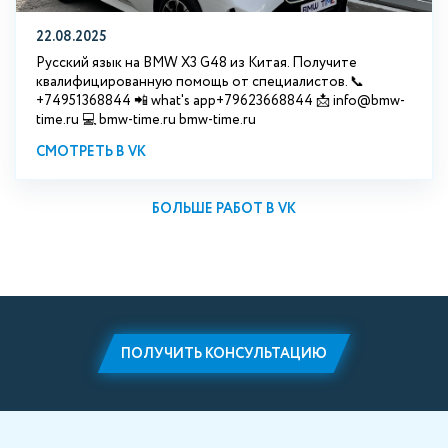
22.08.2025
Русский язык на BMW X3 G48 из Китая. Получите
квалифицированную помощь от специалистов. 📞
+74951368844 📲 what's app+79623668844 📩 info@bmw-
time.ru 💻 bmw-time.ru bmw-time.ru
СМОТРЕТЬ В VK
БОЛЬШЕ РАБОТ В VK
ПОЛУЧИТЬ КОНСУЛЬТАЦИЮ