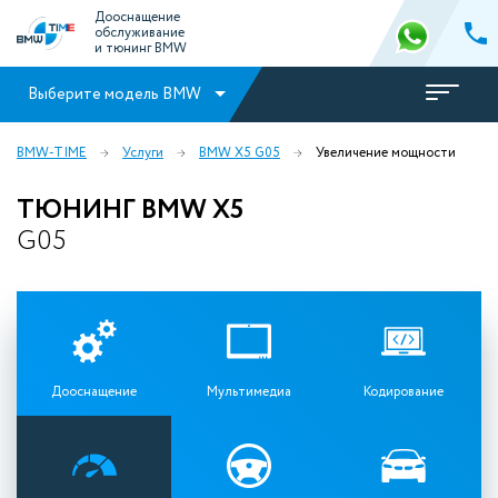
Дооснащение
обслуживание
и тюнинг BMW
Выберите модель BMW
BMW-TIME
Услуги
BMW X5 G05
Увеличение мощности
ТЮНИНГ BMW X5
G05
Дооснащение
Мультимедиа
Кодирование