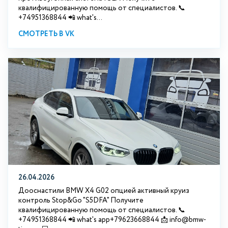
квалифицированную помощь от специалистов. 📞
+74951368844 📲 what's...
СМОТРЕТЬ В VK
26.04.2026
Дооснастили BMW X4 G02 опцией активный круиз
контроль Stop&Go "S5DFA" Получите
квалифицированную помощь от специалистов. 📞
+74951368844 📲 what's app+79623668844 📩 info@bmw-