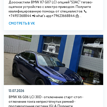
Дооснастили BMW Х7 G07 LCI опцией "S3АС" тягово-
сцепное устройство с электро приводом. Получите
квалифицированную помощь от специалистов. 📞
+74951368844 📲 what's app+79623668844 📩...
СМОТРЕТЬ В VK
13.07.2026
BMW X6 G06 LCI 30D - отключение старт-стоп -
отлючение гонга непристёгнутых ремней -
противоугонная система IGLA Получите