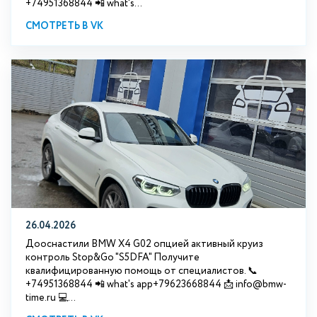
+74951368844 📲 what's...
СМОТРЕТЬ В VK
26.04.2026
Дооснастили BMW X4 G02 опцией активный круиз
контроль Stop&Go "S5DFA" Получите
квалифицированную помощь от специалистов. 📞
+74951368844 📲 what's app+79623668844 📩 info@bmw-
time.ru 💻...