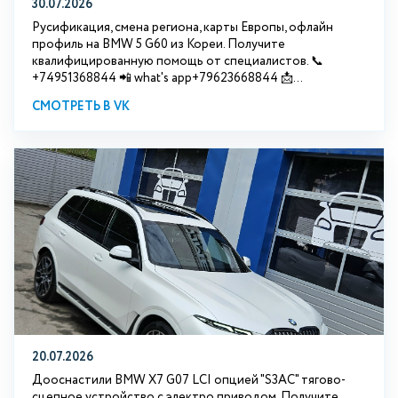
30.07.2026
Русификация, смена региона, карты Европы, офлайн
профиль на BMW 5 G60 из Кореи. Получите
квалифицированную помощь от специалистов. 📞
+74951368844 📲 what's app+79623668844 📩...
СМОТРЕТЬ В VK
20.07.2026
Дооснастили BMW Х7 G07 LCI опцией "S3АС" тягово-
сцепное устройство с электро приводом. Получите