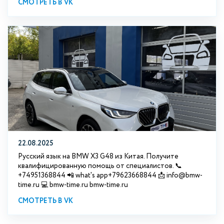
СМОТРЕТЬ В VK
22.08.2025
Русский язык на BMW X3 G48 из Китая. Получите
квалифицированную помощь от специалистов. 📞
+74951368844 📲 what's app+79623668844 📩 info@bmw-
time.ru 💻 bmw-time.ru bmw-time.ru
СМОТРЕТЬ В VK