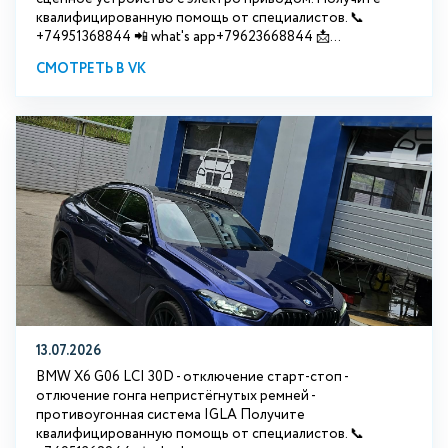
квалифицированную помощь от специалистов. 📞
+74951368844 📲 what's app+79623668844 📩...
СМОТРЕТЬ В VK
13.07.2026
BMW X6 G06 LCI 30D - отключение старт-стоп -
отлючение гонга непристёгнутых ремней -
противоугонная система IGLA Получите
квалифицированную помощь от специалистов. 📞