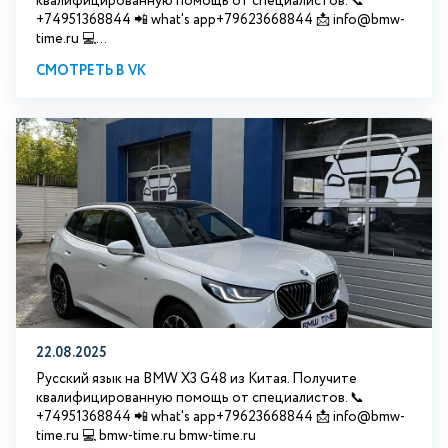
квалифицированную помощь от специалистов. 📞
+74951368844 📲 what's app+79623668844 📩 info@bmw-
time.ru 💻...
СМОТРЕТЬ В VK
22.08.2025
Русский язык на BMW X3 G48 из Китая. Получите
квалифицированную помощь от специалистов. 📞
+74951368844 📲 what's app+79623668844 📩 info@bmw-
time.ru 💻 bmw-time.ru bmw-time.ru