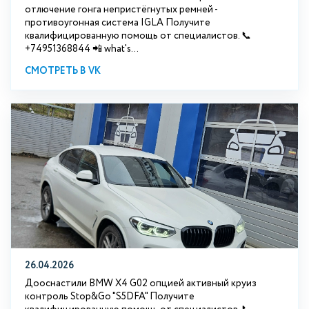
отлючение гонга непристёгнутых ремней -
противоугонная система IGLA Получите
квалифицированную помощь от специалистов. 📞
+74951368844 📲 what's...
СМОТРЕТЬ В VK
26.04.2026
Дооснастили BMW X4 G02 опцией активный круиз
контроль Stop&Go "S5DFA" Получите