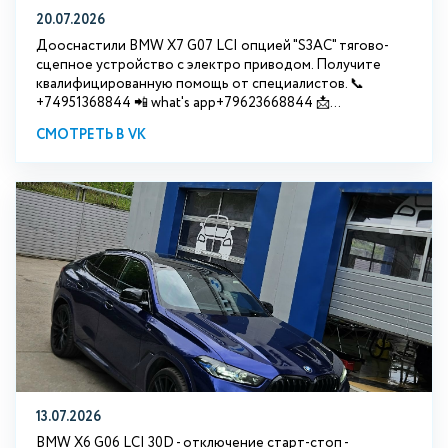
20.07.2026
Дооснастили BMW Х7 G07 LCI опцией "S3АС" тягово-
сцепное устройство с электро приводом. Получите
квалифицированную помощь от специалистов. 📞
+74951368844 📲 what's app+79623668844 📩...
СМОТРЕТЬ В VK
13.07.2026
BMW X6 G06 LCI 30D - отключение старт-стоп -