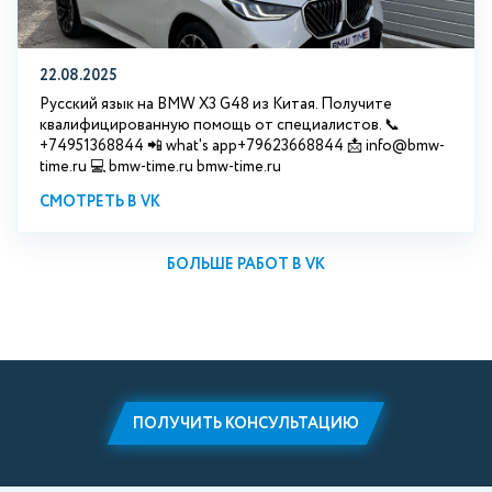
22.08.2025
Русский язык на BMW X3 G48 из Китая. Получите
квалифицированную помощь от специалистов. 📞
+74951368844 📲 what's app+79623668844 📩 info@bmw-
time.ru 💻 bmw-time.ru bmw-time.ru
СМОТРЕТЬ В VK
БОЛЬШЕ РАБОТ В VK
ПОЛУЧИТЬ КОНСУЛЬТАЦИЮ