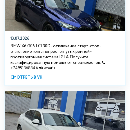
13.07.2026
BMW X6 G06 LCI 30D - отключение старт-стоп -
отлючение гонга непристёгнутых ремней -
противоугонная система IGLA Получите
квалифицированную помощь от специалистов. 📞
+74951368844 📲 what's...
СМОТРЕТЬ В VK