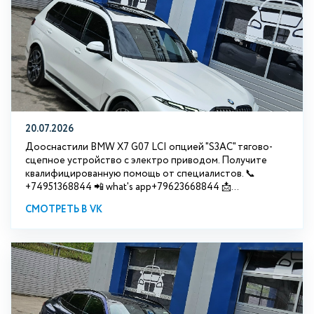
20.07.2026
Дооснастили BMW Х7 G07 LCI опцией "S3АС" тягово-
сцепное устройство с электро приводом. Получите
квалифицированную помощь от специалистов. 📞
+74951368844 📲 what's app+79623668844 📩...
СМОТРЕТЬ В VK