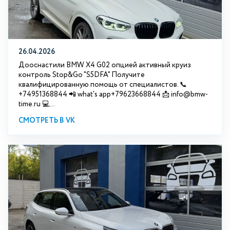
26.04.2026
Дооснастили BMW X4 G02 опцией активный круиз
контроль Stop&Go "S5DFA" Получите
квалифицированную помощь от специалистов. 📞
+74951368844 📲 what's app+79623668844 📩 info@bmw-
time.ru 💻...
СМОТРЕТЬ В VK