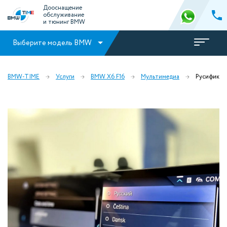
Дооснащение
обслуживание
и тюнинг BMW
Выберите модель BMW
BMW-TIME
Услуги
BMW X6 F16
Мультимедиа
Русификац