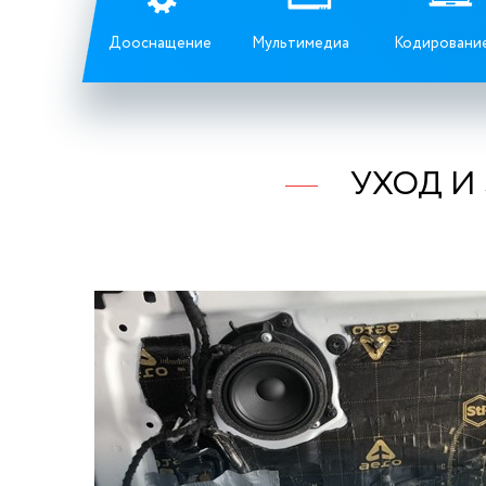
Дооснащение
Мультимедиа
Кодировани
УХОД И