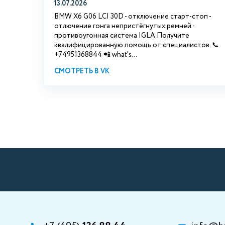
13.07.2026
BMW X6 G06 LCI 30D - отключение старт-стоп -
отлючение гонга непристёгнутых ремней -
противоугонная система IGLA Получите
квалифицированную помощь от специалистов. 📞
+74951368844 📲 what's...
СМОТРЕТЬ В VK