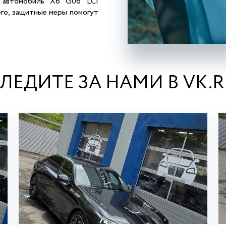
й автомобиль X6 G06 LCI
его, защитные меры помогут
ЛЕДИТЕ ЗА НАМИ В VK.