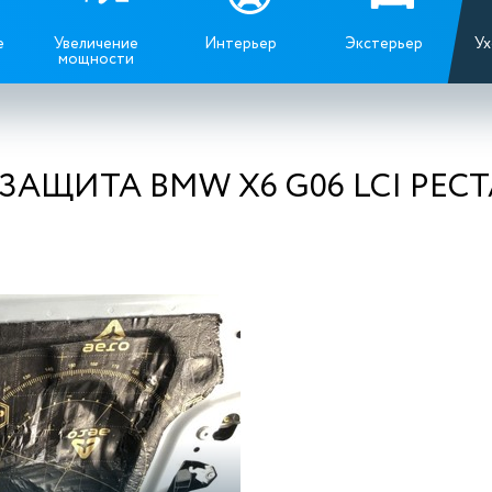
е
Увеличение
Интерьер
Экстерьер
Ух
мощности
 ЗАЩИТА BMW X6 G06 LCI РЕС