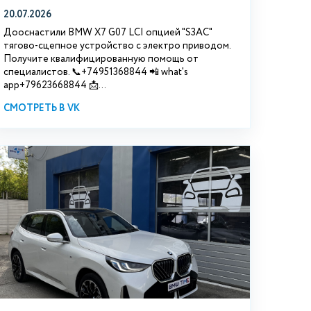
20.07.2026
Дооснастили BMW Х7 G07 LCI опцией "S3АС"
тягово-сцепное устройство с электро приводом.
Получите квалифицированную помощь от
специалистов. 📞+74951368844 📲 what's
app+79623668844 📩...
СМОТРЕТЬ В VK