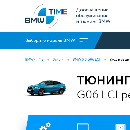
Дооснащение
обслуживание
и тюнинг BMW
Выберите модель BMW
BMW-TIME
Услуги
BMW X6 G06 LCI
Уход и защи
ТЮНИНГ
G06 LCI р