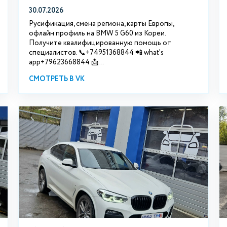
30.07.2026
Русификация, смена региона, карты Европы,
офлайн профиль на BMW 5 G60 из Кореи.
Получите квалифицированную помощь от
специалистов. 📞+74951368844 📲 what's
app+79623668844 📩...
СМОТРЕТЬ В VK