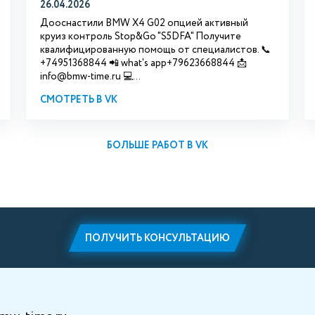
26.04.2026
Дооснастили BMW X4 G02 опцией активный
круиз контроль Stop&Go "S5DFA" Получите
квалифицированную помощь от специалистов. 📞
+74951368844 📲 what's app+79623668844 📩
info@bmw-time.ru 💻...
СМОТРЕТЬ В VK
БОЛЬШЕ РАБОТ В VK
ПОЛУЧИТЬ КОНСУЛЬТАЦИЮ