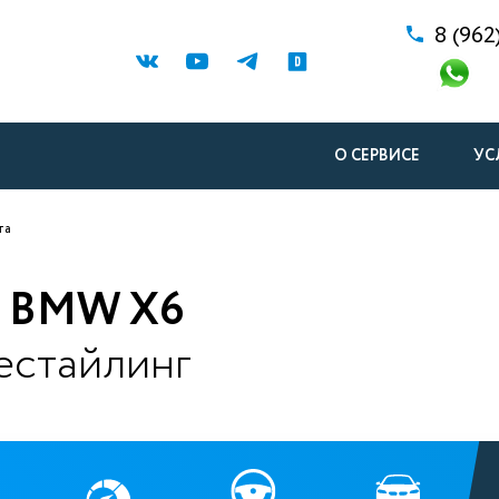
8 (962
О СЕРВИСЕ
УС
та
 BMW X6
естайлинг