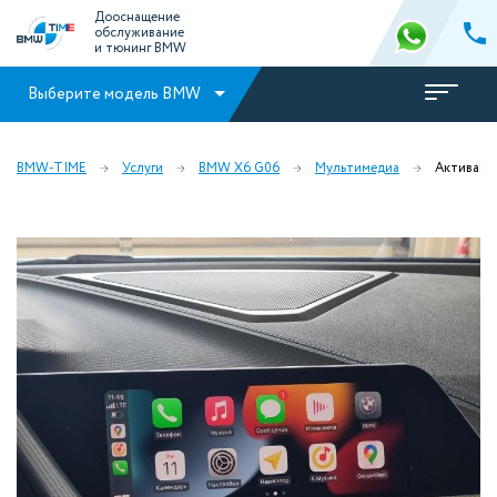
Дооснащение
обслуживание
и тюнинг BMW
Выберите модель BMW
BMW-TIME
Услуги
BMW X6 G06
Мультимедиа
Активация