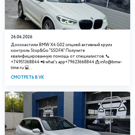
26.04.2026
Дооснастили BMW X4 G02 опцией активный круиз
контроль Stop&Go "S5DFA" Получите
квалифицированную помощь от специалистов. 📞
+74951368844 📲 what's app+79623668844 📩 info@bmw-
time.ru 💻...
СМОТРЕТЬ В VK