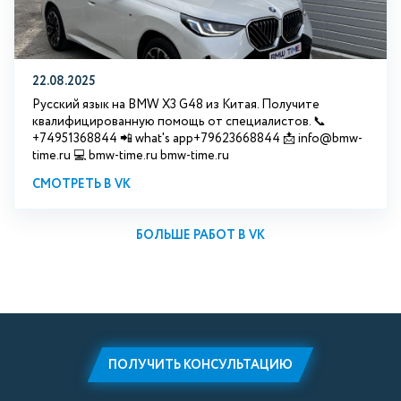
22.08.2025
Русский язык на BMW X3 G48 из Китая. Получите
квалифицированную помощь от специалистов. 📞
+74951368844 📲 what's app+79623668844 📩 info@bmw-
time.ru 💻 bmw-time.ru bmw-time.ru
СМОТРЕТЬ В VK
БОЛЬШЕ РАБОТ В VK
ПОЛУЧИТЬ КОНСУЛЬТАЦИЮ