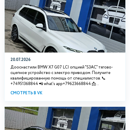
20.07.2026
Дооснастили BMW Х7 G07 LCI опцией "S3АС" тягово-
сцепное устройство с электро приводом. Получите
квалифицированную помощь от специалистов. 📞
+74951368844 📲 what's app+79623668844 📩...
СМОТРЕТЬ В VK