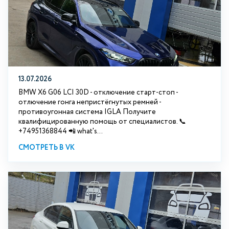
13.07.2026
BMW X6 G06 LCI 30D - отключение старт-стоп -
отлючение гонга непристёгнутых ремней -
противоугонная система IGLA Получите
квалифицированную помощь от специалистов. 📞
+74951368844 📲 what's...
СМОТРЕТЬ В VK