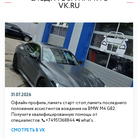
VK.RU
31.07.2026
Офлайн профиль, память старт-стоп, память последнего
положения ассистентов вождения на BMW М4 G82.
Получите квалифицированную помощь от
специалистов. 📞+74951368844 📲 what's...
СМОТРЕТЬ В VK