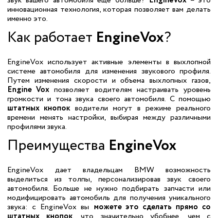
звук вашего автомобиля еще больше?
EngineVox
– это
инновационная технология, которая позволяет вам делать
именно это.
Как работает
EngineVox
?
EngineVox использует активные элементы в выхлопной
системе автомобиля для изменения звукового профиля.
Путем изменения скорости и объема выхлопных газов,
Engine Vox
позволяет водителям настраивать уровень
громкости и тона звука своего автомобиля. С помощью
штатных кнопок
водители могут в режиме реального
времени менять настройки, выбирая между различными
профилями звука.
Преимущества
EngineVox
EngineVox дает владельцам BMW возможность
выделиться из толпы, персонализировав звук своего
автомобиля. Больше не нужно подбирать запчасти или
модифицировать автомобиль для получения уникального
звука: с EngineVox вы
можете это сделать прямо со
штатных кнопок
, что значительно убобнее, чем с