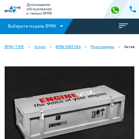
Дооснащение
обслуживание
и тюнинг BMW
Выберите модель BMW
BMW-TIME
Услуги
BMW X6M F86
Мультимедиа
Активны