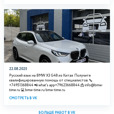
22.08.2025
Русский язык на BMW X3 G48 из Китая. Получите
квалифицированную помощь от специалистов. 📞
+74951368844 📲 what's app+79623668844 📩 info@bmw-
time.ru 💻 bmw-time.ru bmw-time.ru
СМОТРЕТЬ В VK
БОЛЬШЕ РАБОТ В VK