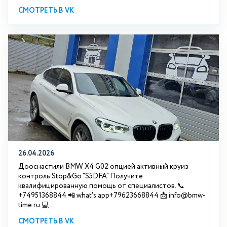
СМОТРЕТЬ В VK
26.04.2026
Дооснастили BMW X4 G02 опцией активный круиз
контроль Stop&Go "S5DFA" Получите
квалифицированную помощь от специалистов. 📞
+74951368844 📲 what's app+79623668844 📩 info@bmw-
time.ru 💻...
СМОТРЕТЬ В VK