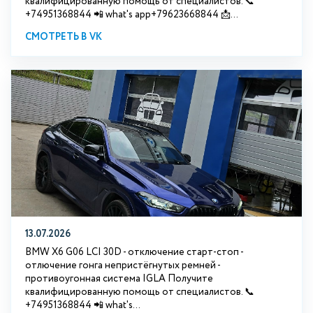
квалифицированную помощь от специалистов. 📞
+74951368844 📲 what's app+79623668844 📩...
СМОТРЕТЬ В VK
13.07.2026
BMW X6 G06 LCI 30D - отключение старт-стоп -
отлючение гонга непристёгнутых ремней -
противоугонная система IGLA Получите
квалифицированную помощь от специалистов. 📞
+74951368844 📲 what's...