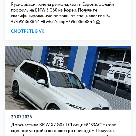
Русификация, смена региона, карты Европы, офлайн
профиль на BMW 5 G60 из Кореи. Получите
квалифицированную помощь от специалистов. 📞
+74951368844 📲 what's app+79623668844 📩...
СМОТРЕТЬ В VK
20.07.2026
Дооснастили BMW Х7 G07 LCI опцией "S3АС" тягово-
сцепное устройство с электро приводом. Получите