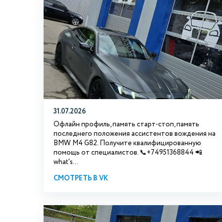
31.07.2026
Офлайн профиль, память старт-стоп, память
последнего положения ассистентов вождения на
BMW М4 G82. Получите квалифицированную
помощь от специалистов. 📞+74951368844 📲
what's...
СМОТРЕТЬ В VK