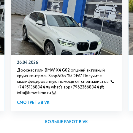
26.04.2026
Дооснастили BMW X4 G02 опцией активный
круиз контроль Stop&Go "S5DFA" Получите
квалифицированную помощь от специалистов. 📞
+74951368844 📲 what's app+79623668844 📩
info@bmw-time.ru 💻...
СМОТРЕТЬ В VK
БОЛЬШЕ РАБОТ В VK