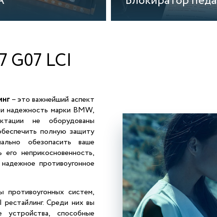
A
Блокиратор педа
 G07 LCI
инг
– это важнейший аспект
о и надежность марки BMW,
ктации не оборудованы
обеспечить полную защиту
ально обезопасить ваше
 его неприкосновенность,
 надежное противоугонное
ы противоугонных систем,
рестайлинг. Среди них вы
е устройства, способные