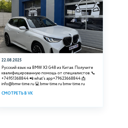
22.08.2025
Русский язык на BMW X3 G48 из Китая. Получите
квалифицированную помощь от специалистов. 📞
+74951368844 📲 what's app+79623668844 📩
info@bmw-time.ru 💻 bmw-time.ru bmw-time.ru
СМОТРЕТЬ В VK