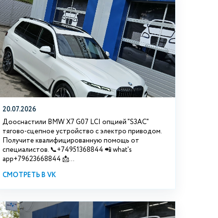
20.07.2026
Дооснастили BMW Х7 G07 LCI опцией "S3АС"
тягово-сцепное устройство с электро приводом.
Получите квалифицированную помощь от
специалистов. 📞+74951368844 📲 what's
app+79623668844 📩...
СМОТРЕТЬ В VK