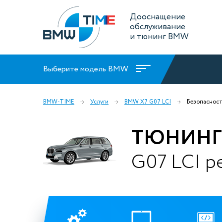
Дооснащение
обслуживание
и тюнинг BMW
Выберите модель BMW
BMW-TIME
Услуги
BMW X7 G07 LCI
Безопасност
ТЮНИНГ
G07 LCI р