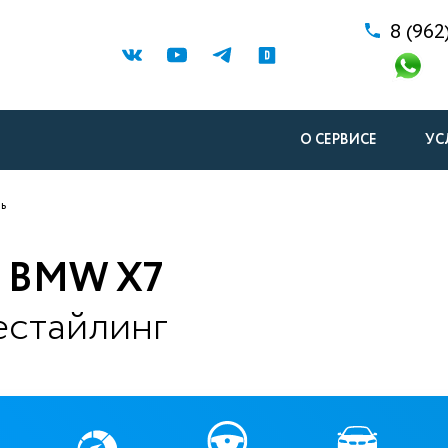
8 (962
О СЕРВИСЕ
УС
ь
 BMW X7
естайлинг