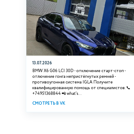
13.07.2026
BMW X6 G06 LCI 30D - отключение старт-стоп -
отлючение гонга непристёгнутых ремней -
противоугонная система IGLA Получите
квалифицированную помощь от специалистов. 📞
+74951368844 📲 what's...
СМОТРЕТЬ В VK