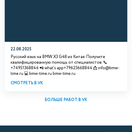
22.08.2025
Русский язык на BMW X3 G48 из Китая. Получите
квалифицированную помощь от специалистов. 📞
+74951368844 📲 what's app+79623668844 📩 info@bmw-
time.ru 💻 bmw-time.ru bmw-time.ru
СМОТРЕТЬ В VK
БОЛЬШЕ РАБОТ В VK