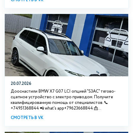
20.07.2026
Дооснастили BMW Х7 G07 LCI опцией "S3АС" тягово-
сцепное устройство с электро приводом. Получите
квалифицированную помощь от специалистов. 📞
+74951368844 📲 what's app+79623668844 📩...
СМОТРЕТЬ В VK