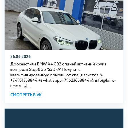
26.04.2026
Дооснастили BMW X4 G02 опцией активный круиз
контроль Stop&Go "S5DFA" Получите
квалифицированную помощь от специалистов. 📞
+74951368844 📲 what's app+79623668844 📩 info@bmw-
time.ru 💻...
СМОТРЕТЬ В VK