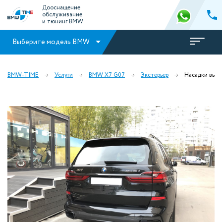
Дооснащение
обслуживание
и тюнинг BMW
Выберите модель BMW
BMW-TIME
Услуги
BMW X7 G07
Экстерьер
Насадки вых