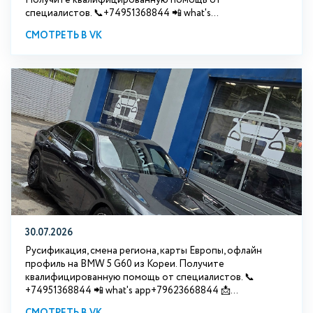
специалистов. 📞+74951368844 📲 what's...
СМОТРЕТЬ В VK
30.07.2026
Русификация, смена региона, карты Европы, офлайн
профиль на BMW 5 G60 из Кореи. Получите
квалифицированную помощь от специалистов. 📞
+74951368844 📲 what's app+79623668844 📩...
СМОТРЕТЬ В VK