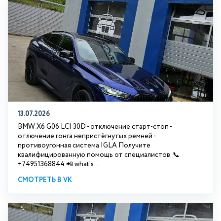
13.07.2026
BMW X6 G06 LCI 30D - отключение старт-стоп -
отлючение гонга непристёгнутых ремней -
противоугонная система IGLA Получите
квалифицированную помощь от специалистов. 📞
+74951368844 📲 what's...
СМОТРЕТЬ В VK