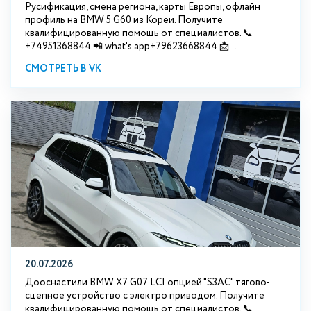
Русификация, смена региона, карты Европы, офлайн
профиль на BMW 5 G60 из Кореи. Получите
квалифицированную помощь от специалистов. 📞
+74951368844 📲 what's app+79623668844 📩...
СМОТРЕТЬ В VK
20.07.2026
Дооснастили BMW Х7 G07 LCI опцией "S3АС" тягово-
сцепное устройство с электро приводом. Получите
квалифицированную помощь от специалистов. 📞