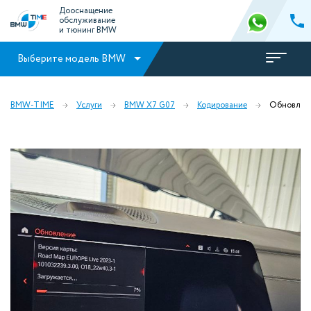
Дооснащение
обслуживание
и тюнинг BMW
Выберите модель BMW
BMW-TIME
Услуги
BMW X7 G07
Кодирование
Обновлени