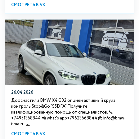
СМОТРЕТЬ В VK
26.04.2026
Дооснастили BMW X4 G02 опцией активный круиз
контроль Stop&Go "S5DFA" Получите
квалифицированную помощь от специалистов. 📞
+74951368844 📲 what's app+79623668844 📩 info@bmw-
time.ru 💻...
СМОТРЕТЬ В VK