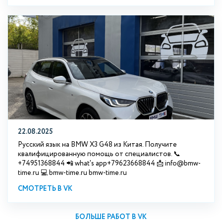
22.08.2025
Русский язык на BMW X3 G48 из Китая. Получите
квалифицированную помощь от специалистов. 📞
+74951368844 📲 what's app+79623668844 📩 info@bmw-
time.ru 💻 bmw-time.ru bmw-time.ru
СМОТРЕТЬ В VK
БОЛЬШЕ РАБОТ В VK