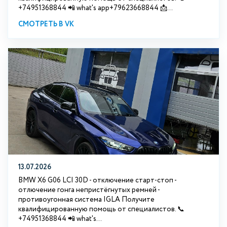
+74951368844 📲 what's app+79623668844 📩...
СМОТРЕТЬ В VK
13.07.2026
BMW X6 G06 LCI 30D - отключение старт-стоп -
отлючение гонга непристёгнутых ремней -
противоугонная система IGLA Получите
квалифицированную помощь от специалистов. 📞
+74951368844 📲 what's...