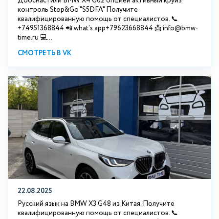
Дооснастили BMW X4 G02 опцией активный круиз
контроль Stop&Go "S5DFA" Получите
квалифицированную помощь от специалистов. 📞
+74951368844 📲 what's app+79623668844 📩 info@bmw-
time.ru 💻...
СМОТРЕТЬ В VK
22.08.2025
Русский язык на BMW X3 G48 из Китая. Получите
квалифицированную помощь от специалистов. 📞