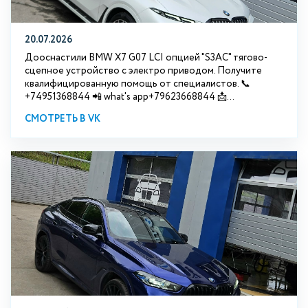
20.07.2026
Дооснастили BMW Х7 G07 LCI опцией "S3АС" тягово-
сцепное устройство с электро приводом. Получите
квалифицированную помощь от специалистов. 📞
+74951368844 📲 what's app+79623668844 📩...
СМОТРЕТЬ В VK