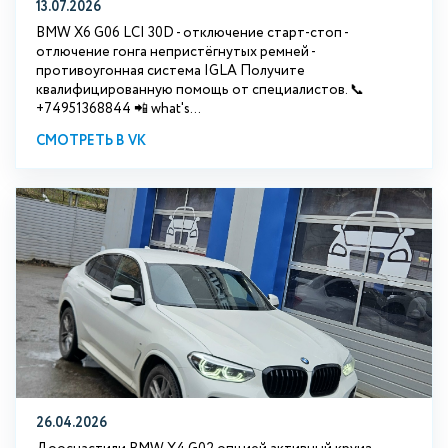
13.07.2026
BMW X6 G06 LCI 30D - отключение старт-стоп -
отлючение гонга непристёгнутых ремней -
противоугонная система IGLA Получите
квалифицированную помощь от специалистов. 📞
+74951368844 📲 what's...
СМОТРЕТЬ В VK
26.04.2026