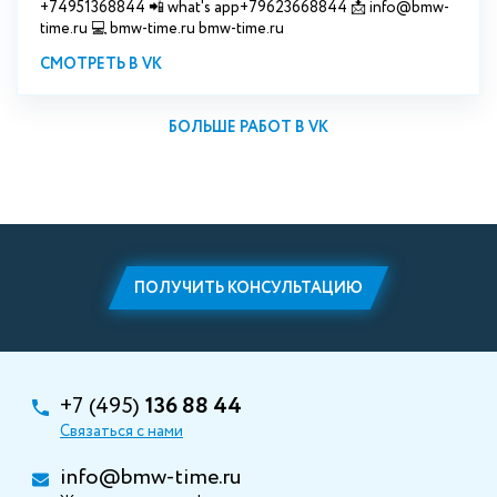
+74951368844 📲 what's app+79623668844 📩 info@bmw-
time.ru 💻 bmw-time.ru bmw-time.ru
СМОТРЕТЬ В VK
БОЛЬШЕ РАБОТ В VK
ПОЛУЧИТЬ КОНСУЛЬТАЦИЮ
+7 (495)
136 88 44
Связаться с нами
info@bmw-time.ru