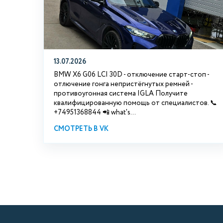
13.07.2026
BMW X6 G06 LCI 30D - отключение старт-стоп -
отлючение гонга непристёгнутых ремней -
противоугонная система IGLA Получите
квалифицированную помощь от специалистов. 📞
+74951368844 📲 what's...
СМОТРЕТЬ В VK