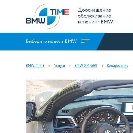
Дооснащение
обслуживание
и тюнинг BMW
Выберите модель BMW
BMW-TIME
Услуги
BMW XM G09
Кодирование