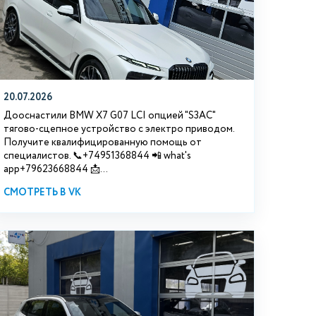
20.07.2026
Дооснастили BMW Х7 G07 LCI опцией "S3АС"
тягово-сцепное устройство с электро приводом.
Получите квалифицированную помощь от
специалистов. 📞+74951368844 📲 what's
app+79623668844 📩...
СМОТРЕТЬ В VK