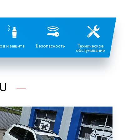
од и защита
Безопасность
Техническое
обслуживание
RU