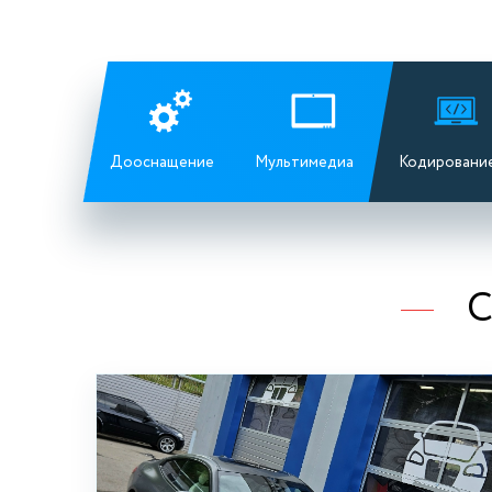
Дооснащение
Мультимедиа
Кодировани
С