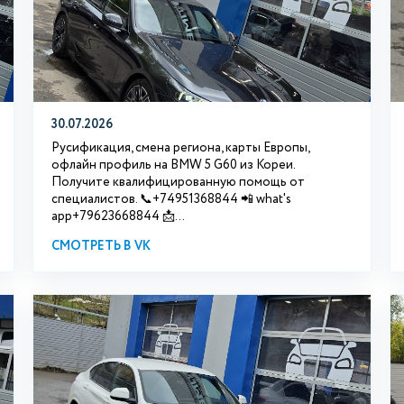
30.07.2026
Русификация, смена региона, карты Европы,
офлайн профиль на BMW 5 G60 из Кореи.
Получите квалифицированную помощь от
специалистов. 📞+74951368844 📲 what's
app+79623668844 📩...
СМОТРЕТЬ В VK