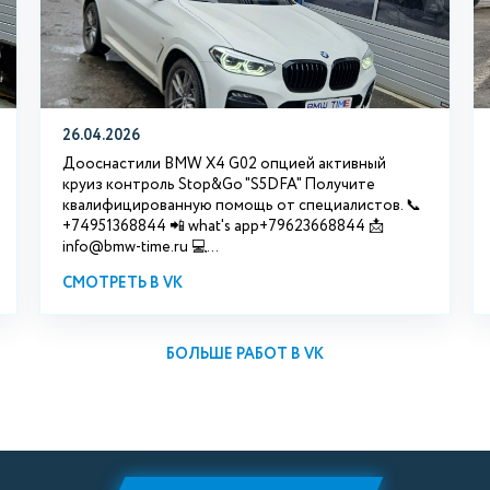
26.04.2026
Дооснастили BMW X4 G02 опцией активный
круиз контроль Stop&Go "S5DFA" Получите
квалифицированную помощь от специалистов. 📞
+74951368844 📲 what's app+79623668844 📩
info@bmw-time.ru 💻...
СМОТРЕТЬ В VK
БОЛЬШЕ РАБОТ В VK