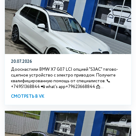
20.07.2026
Дооснастили BMW Х7 G07 LCI опцией "S3АС" тягово-
сцепное устройство с электро приводом. Получите
квалифицированную помощь от специалистов. 📞
+74951368844 📲 what's app+79623668844 📩...
СМОТРЕТЬ В VK