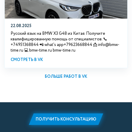
22.08.2025
Русский язык на BMW X3 G48 из Китая. Получите
квалифицированную помощь от специалистов. 📞
+74951368844 📲 what's app+79623668844 📩 info@bmw-
time.ru 💻 bmw-time.ru bmw-time.ru
СМОТРЕТЬ В VK
БОЛЬШЕ РАБОТ В VK
ПОЛУЧИТЬ КОНСУЛЬТАЦИЮ