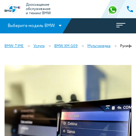
Дооснащение
обслуживание
и тюнинг BMW
Выберите модель BMW
BMW-TIME
Услуги
BMW XM G09
Мультимедиа
Русифик