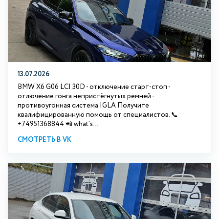
13.07.2026
BMW X6 G06 LCI 30D - отключение старт-стоп -
отлючение гонга непристёгнутых ремней -
противоугонная система IGLA Получите
квалифицированную помощь от специалистов. 📞
+74951368844 📲 what's...
СМОТРЕТЬ В VK