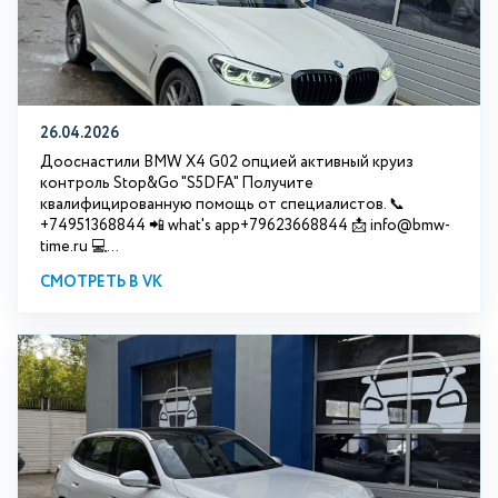
26.04.2026
Дооснастили BMW X4 G02 опцией активный круиз
контроль Stop&Go "S5DFA" Получите
квалифицированную помощь от специалистов. 📞
+74951368844 📲 what's app+79623668844 📩 info@bmw-
time.ru 💻...
СМОТРЕТЬ В VK