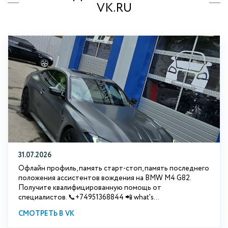
VK.RU
31.07.2026
Офлайн профиль, память старт-стоп, память последнего
положения ассистентов вождения на BMW М4 G82.
Получите квалифицированную помощь от
специалистов. 📞+74951368844 📲 what's...
СМОТРЕТЬ В VK