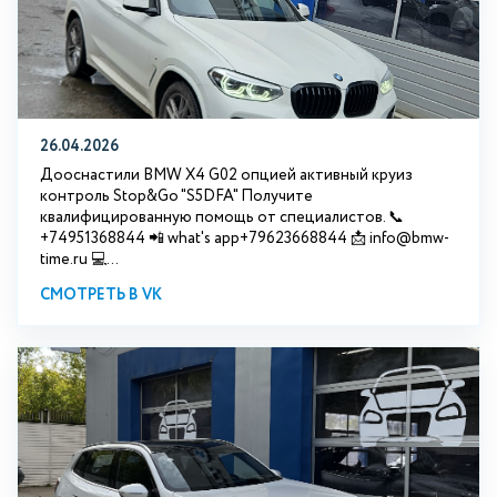
26.04.2026
Дооснастили BMW X4 G02 опцией активный круиз
контроль Stop&Go "S5DFA" Получите
квалифицированную помощь от специалистов. 📞
+74951368844 📲 what's app+79623668844 📩 info@bmw-
time.ru 💻...
СМОТРЕТЬ В VK