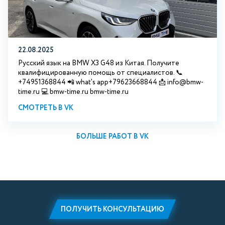
22.08.2025
Русский язык на BMW X3 G48 из Китая. Получите
квалифицированную помощь от специалистов. 📞
+74951368844 📲 what's app+79623668844 📩 info@bmw-
time.ru 💻 bmw-time.ru bmw-time.ru
СМОТРЕТЬ В VK
БОЛЬШЕ РАБОТ В VK
ПОЛУЧИТЬ КОНСУЛЬТАЦИЮ