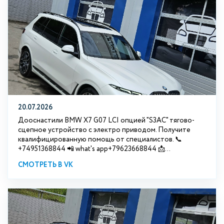
20.07.2026
Дооснастили BMW Х7 G07 LCI опцией "S3АС" тягово-
сцепное устройство с электро приводом. Получите
квалифицированную помощь от специалистов. 📞
+74951368844 📲 what's app+79623668844 📩...
СМОТРЕТЬ В VK