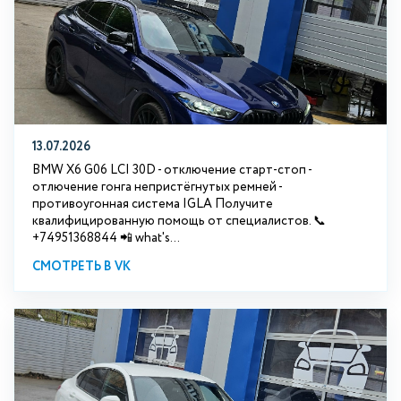
13.07.2026
BMW X6 G06 LCI 30D - отключение старт-стоп -
отлючение гонга непристёгнутых ремней -
противоугонная система IGLA Получите
квалифицированную помощь от специалистов. 📞
+74951368844 📲 what's...
СМОТРЕТЬ В VK