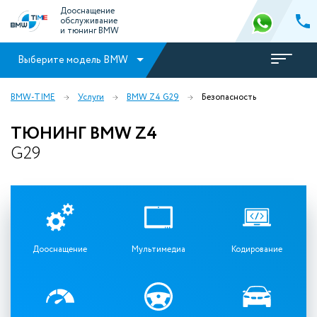
Дооснащение
обслуживание
и тюнинг BMW
Выберите модель BMW
BMW-TIME
Услуги
BMW Z4 G29
Безопасность
ТЮНИНГ BMW Z4
G29
Дооснащение
Мультимедиа
Кодирование