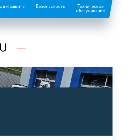
од и защита
Безопасность
Техническое
обслуживание
RU