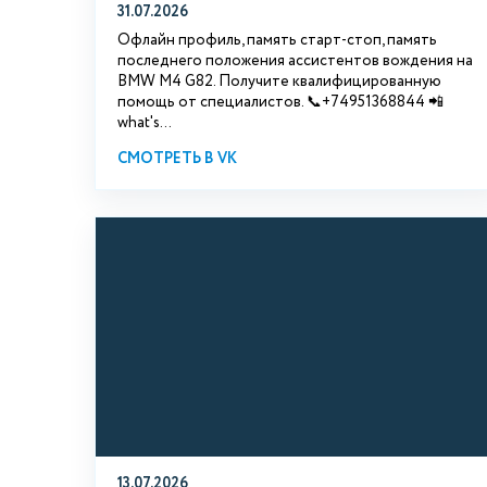
31.07.2026
Офлайн профиль, память старт-стоп, память
последнего положения ассистентов вождения на
BMW М4 G82. Получите квалифицированную
помощь от специалистов. 📞+74951368844 📲
what's...
СМОТРЕТЬ В VK
13.07.2026