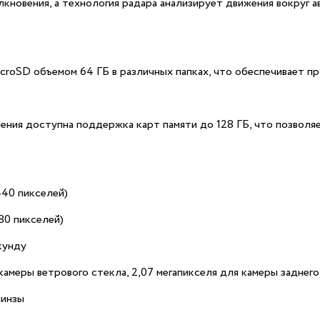
новения, а технология радара анализирует движения вокруг а
croSD объемом 64 ГБ в различных папках, что обеспечивает п
ения доступна поддержка карт памяти до 128 ГБ, что позволя
440 пикселей)
080 пикселей)
кунду
камеры ветрового стекла, 2,07 мегапикселя для камеры заднего
линзы