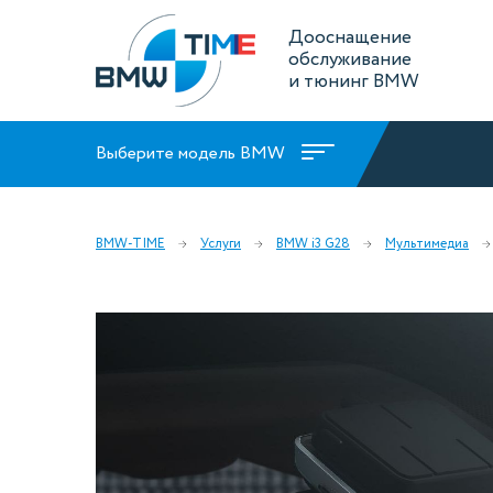
Дооснащение
обслуживание
и тюнинг BMW
Выберите модель BMW
BMW-TIME
Услуги
BMW i3 G28
Мультимедиа