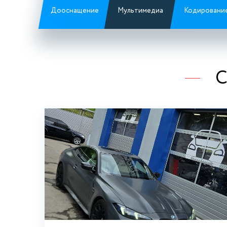
Дооснащение
Мультимедиа
Кодировани
С