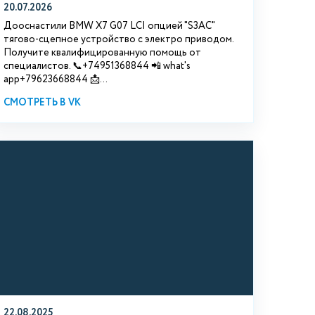
20.07.2026
Дооснастили BMW Х7 G07 LCI опцией "S3АС"
тягово-сцепное устройство с электро приводом.
Получите квалифицированную помощь от
специалистов. 📞+74951368844 📲 what's
app+79623668844 📩...
СМОТРЕТЬ В VK
22.08.2025