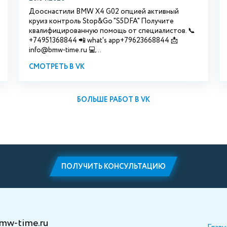
Дооснастили BMW X4 G02 опцией активный
круиз контроль Stop&Go "S5DFA" Получите
квалифицированную помощь от специалистов. 📞
+74951368844 📲 what's app+79623668844 📩
info@bmw-time.ru 💻...
СМОТРЕТЬ В VK
БОЛЬШЕ РАБОТ В VK
ПОЛУЧИТЬ КОНСУЛЬТАЦИЮ
mw-time.ru